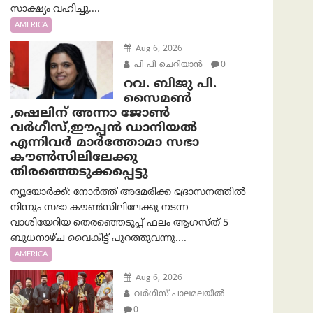
സാക്ഷ്യം വഹിച്ചു....
AMERICA
Aug 6, 2026
പി പി ചെറിയാൻ
0
റവ. ബിജു പി.
സൈമൺ
,ഷെലിന് അന്നാ ജോൺ
വർഗീസ്,ഈപ്പൻ ഡാനിയൽ
എന്നിവർ മാർത്തോമാ സഭാ
കൗൺസിലിലേക്കു
തിരഞ്ഞെടുക്കപ്പെട്ടു
ന്യൂയോർക്ക്: നോർത്ത് അമേരിക്ക ഭദ്രാസനത്തിൽ
നിന്നും സഭാ കൗൺസിലിലേക്കു നടന്ന
വാശിയേറിയ തെരഞ്ഞെടുപ്പ് ഫലം ആഗസ്ത് 5
ബുധനാഴ്ച വൈകീട്ട് പുറത്തുവന്നു....
AMERICA
Aug 6, 2026
വര്‍ഗീസ് പാലമലയില്‍
0