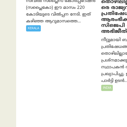
സിവിൽ സപ്ലൈസ് കോർപ്പറേഷൻ
തൊഴിലില്
രെ രാജ്
(സപ്ലൈകോ) ഈ മാസം 220
പ്രതിഷേ
കോടിയുടെ വിൽപ്പന നേടി. ഇത്
ആരംഭിക്
കഴിഞ്ഞ ആറുമാസത്തെ...
സിജെപി 
KERALA
അഭിജീത്
നീറ്റുമായി ബന
പ്രതിഷേധങ്ങ
തൊഴിലില്ലാ
പ്രശ്നമാക്ക
സ്ഥാപകൻ അ
പ്രഖ്യാപിച
പാർട്ടി ഉടൻ..
INDIA