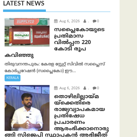
LATEST NEWS
Aug 6, 2026
.
0
സപ്ലൈകോയുടെ
പ്രതിമാസ
വിൽപ്പന 220
കോടി രൂപ
കവിഞ്ഞു
തിരുവനന്തപുരം: കേരള സ്റ്റേറ്റ് സിവിൽ സപ്ലൈസ്
കോർപ്പറേഷൻ (സപ്ലൈകോ) ഈ...
KERALA
Aug 6, 2026
.
0
തൊഴിലില്ലായ്മ
യ്ക്കെതിരെ
രാജ്യവ്യാപകമായ
പ്രതിഷേധ
പ്രചാരണം
ആരംഭിക്കാനൊരു
ങ്ങി സിജെപി സ്ഥാപകന്‍ അഭിജീത്