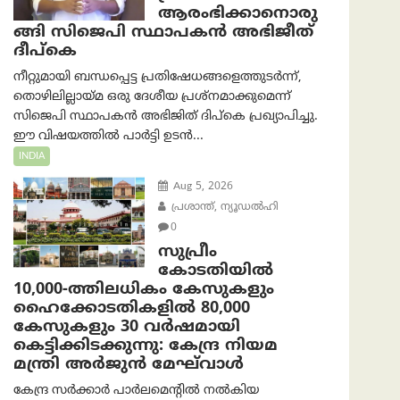
ആരംഭിക്കാനൊരു
ങ്ങി സിജെപി സ്ഥാപകന്‍ അഭിജീത്
ദീപ്കെ
നീറ്റുമായി ബന്ധപ്പെട്ട പ്രതിഷേധങ്ങളെത്തുടർന്ന്,
തൊഴിലില്ലായ്മ ഒരു ദേശീയ പ്രശ്നമാക്കുമെന്ന്
സിജെപി സ്ഥാപകൻ അഭിജിത് ദിപ്കെ പ്രഖ്യാപിച്ചു.
ഈ വിഷയത്തിൽ പാർട്ടി ഉടൻ...
INDIA
Aug 5, 2026
പ്രശാന്ത്, ന്യൂഡല്‍ഹി
0
സുപ്രീം
കോടതിയിൽ
10,000-ത്തിലധികം കേസുകളും
ഹൈക്കോടതികളിൽ 80,000
കേസുകളും 30 വർഷമായി
കെട്ടിക്കിടക്കുന്നു: കേന്ദ്ര നിയമ
മന്ത്രി അര്‍ജുന്‍ മേഘ്‌വാള്‍
കേന്ദ്ര സർക്കാർ പാർലമെന്റിൽ നൽകിയ