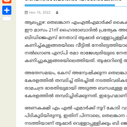
h
s
n
e
h
R
a
t
k
Nov 16, 2022
.
a
e
t
S
e
ആലപ്പുഴ: തെലങ്കാന എംഎൽഎമാർക്ക് കൈക്കൂല
t
d
h
ഈ മാസം 21ന് ഹൈദരാബാദിൽ പ്രത്യേക അന
d
s
d
a
ബിഡിജെഎസ് നേതാവ് തുഷാർ വെള്ളാപ്പള്ളിക്
I
A
i
കണിച്ച്‌കുളങ്ങരയിലെ വീട്ടില്‍ നേരിട്ടെത്
r
n
p
t
നൽഗൊണ്ട എസ്പി രമാ രാജേശ്വരിയുടെ നേതൃ
e
p
കണിച്ചുകുളങ്ങരയിലെത്തിയത്. തുഷാറിന്റെ അഭ
അതേസമയം, കേസ് അന്വേഷിക്കുന്ന തെലങ്ക
കേരളത്തില്‍ തമ്പടിച്ച് തിരച്ചില്‍ നടത്ത
രാമചന്ദ്ര ഭാരതിയുമായി അടുത്ത ബന്ധമുള്
കേരളത്തില്‍ തമ്പടിച്ചിരിക്കുന്നത്. ഇദ്ദേഹമാ
ഭരണകക്ഷി എം എൽ എമാർക്ക് നൂറ് കോടി വ
പിടികൂടിയിരുന്നു. ഇതിന് പിന്നാലെ, തെലങ്കാന
നടത്തിയാണ് തുഷാർ വെള്ളാപ്പള്ളിക്കും ബ