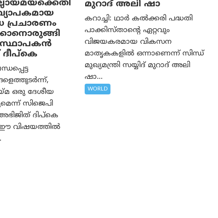
ലായ്മയ്ക്കെതി
മുറാദ് അലി ഷാ
യവ്യാപകമായ
കറാച്ചി: ഥാർ കൽക്കരി പദ്ധതി
ധ പ്രചാരണം
പാക്കിസ്താന്റെ ഏറ്റവും
കാനൊരുങ്ങി
വിജയകരമായ വികസന
സ്ഥാപകന്‍
 ദീപ്കെ
മാതൃകകളിൽ ഒന്നാണെന്ന് സിന്ധ്
മുഖ്യമന്ത്രി സയ്യിദ് മുറാദ് അലി
്ധപ്പെട്ട
ഷാ...
ളെത്തുടർന്ന്,
WORLD
യ്മ ഒരു ദേശീയ
ുമെന്ന് സിജെപി
ഭിജിത് ദിപ്കെ
്ചു. ഈ വിഷയത്തിൽ
.