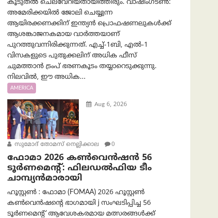
കൂടുതൽ ചെലവേറിയതായിത്തീരും. വാഷിംഗ്ടണ്‍:
അമേരിക്കയില്‍ ജോലി ചെയ്യുന്ന
ആയിരക്കണക്കിന് ഇന്ത്യൻ പ്രൊഫഷണലുകൾക്ക്
ആശങ്കാജനകമായ വാർത്തയാണ്
പുറത്തുവന്നിരിക്കുന്നത്. എച്ച്-1ബി, എൽ-1
വിസകളുടെ പുതുക്കലിന് അധിക ഫീസ്
ചുമത്താൻ ട്രംപ് ഭരണകൂടം തയ്യാറെടുക്കുന്നു.
നിലവിൽ, ഈ അധിക...
AMERICA
Aug 6, 2026
സുമോദ് തോമസ് നെല്ലിക്കാല
0
ഫോമാ 2026 കൺവെൻഷൻ 56
ടൂർണമെന്റ്: ഫിലഡൽഫിയ ടീം
ചാമ്പ്യൻമാരായി
ഹൂസ്റ്റൺ : ഫോമാ (FOMAA) 2026 ഹൂസ്റ്റൺ
കൺവെൻഷന്റെ ഭാഗമായി j സംഘടിപ്പിച്ച 56
ടൂർണമെന്റ് ആവേശകരമായ മത്സരങ്ങൾക്ക്