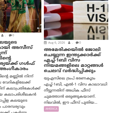
.
0
കലയുടെ
Aug 6, 2026
.
0
മായി അസീസ്
അമേരിക്കയില്‍ ജോലി
്ന്
ചെയ്യുന്ന ഇന്ത്യക്കാർക്ക്
ിന്റെ
എച്ച്-1ബി വിസ
യയ്ക്ക് ഗൾഫ്
നിയമങ്ങളിലെ മാറ്റങ്ങൾ
ം അംഗീകാരം
ചെലവ് വർദ്ധിപ്പിക്കും
റെ മണ്ണിൽ നിന്ന്
യുഎസിലെ ട്രംപ് ഭരണകൂടം
 വേദികളിലേക്ക്
എച്ച്-1ബി, എൽ-1 വിസ കാലാവധി
ന് കലാപ്രതിഭകൾക്ക്
നീട്ടുന്നതിന് അധിക ഫീസ്
യായ കലാപരിശീലകൻ
ചുമത്താൻ ഒരുങ്ങുകയാണ്.
പ്പിള കലയുടെ
നിലവിൽ, ഈ ഫീസ് പുതിയ...
പാരമ്പര്യവും
AMERICA
ക്ക് പകർന്നു...