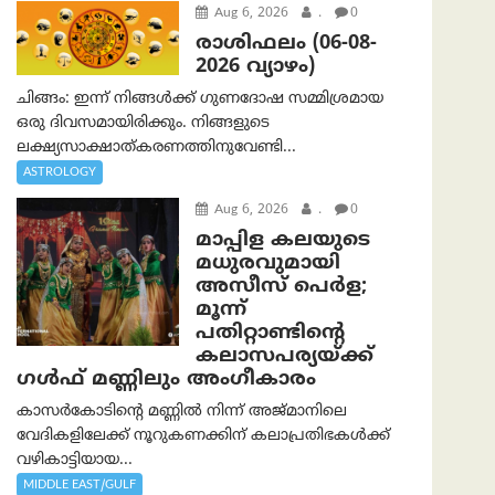
Aug 6, 2026
.
0
രാശിഫലം (06-08-
2026 വ്യാഴം)
ചിങ്ങം: ഇന്ന് നിങ്ങൾക്ക് ഗുണദോഷ സമ്മിശ്രമായ
ഒരു ദിവസമായിരിക്കും. നിങ്ങളുടെ
ലക്ഷ്യസാക്ഷാത്കരണത്തിനുവേണ്ടി...
ASTROLOGY
Aug 6, 2026
.
0
മാപ്പിള കലയുടെ
മധുരവുമായി
അസീസ് പെർള;
മൂന്ന്
പതിറ്റാണ്ടിന്റെ
കലാസപര്യയ്ക്ക്
ഗൾഫ് മണ്ണിലും അംഗീകാരം
കാസർകോടിന്റെ മണ്ണിൽ നിന്ന് അജ്മാനിലെ
വേദികളിലേക്ക് നൂറുകണക്കിന് കലാപ്രതിഭകൾക്ക്
വഴികാട്ടിയായ...
MIDDLE EAST/GULF