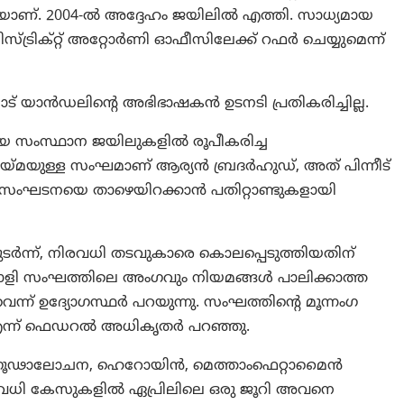
ാണ്. 2004-ൽ അദ്ദേഹം ജയിലിൽ എത്തി. സാധ്യമായ
്ട്രിക്റ്റ് അറ്റോർണി ഓഫീസിലേക്ക് റഫർ ചെയ്യുമെന്ന്
് യാൻഡലിൻ്റെ അഭിഭാഷകൻ ഉടനടി പ്രതികരിച്ചില്ല.
സംസ്ഥാന ജയിലുകളിൽ രൂപീകരിച്ച
്മയുള്ള സംഘമാണ് ആര്യൻ ബ്രദർഹുഡ്, അത് പിന്നീട്
 സംഘടനയെ താഴെയിറക്കാൻ പതിറ്റാണ്ടുകളായി
ടർന്ന്, നിരവധി തടവുകാരെ കൊലപ്പെടുത്തിയതിന്
രാളി സംഘത്തിലെ അംഗവും നിയമങ്ങൾ പാലിക്കാത്ത
വെന്ന് ഉദ്യോഗസ്ഥർ പറയുന്നു. സംഘത്തിൻ്റെ മൂന്നംഗ
ൾ എന്ന് ഫെഡറൽ അധികൃതർ പറഞ്ഞു.
 ഗൂഢാലോചന, ഹെറോയിൻ, മെത്താംഫെറ്റാമൈൻ
ിരവധി കേസുകളിൽ ഏപ്രിലിലെ ഒരു ജൂറി അവനെ