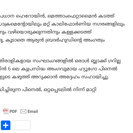
 പ്രധാന ഹെറോയിൻ, മെത്താംഫെറ്റാമൈൻ കടത്ത്
ം സാക്രമെൻ്റോയിലും മറ്റ് കാലിഫോർണിയ നഗരങ്ങളിലും
ം വഴിയൊരുക്കുന്നതിനും കള്ളക്കടത്ത്
കൂടാതെ ആര്യൻ ബ്രദർഹുഡിൻ്റെ അംഗത്വം
 എതിരാളികളായ സംഘാംഗങ്ങളിൽ ഒരാൾ ബ്ലാക്ക് ഗറില്ല
റിൻ 6 ലെ കുപ്രസിദ്ധ അംഗവുമായ ഹ്യൂഗോ പിനെൽ
ുടെ കഴുത്ത് അറുക്കാൻ അദ്ദേഹം സഹായിച്ചു.
രുന്ന പിനെൽ, ഒറ്റപ്പെടലിൽ നിന്ന് മാറ്റി
R
S