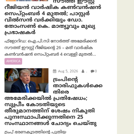
സൗത്ത് ഈസ്റ്റ്
റീജിയൻ വാർഷിക കൺവൻഷൻ
സെപ്റ്റംബർ 4 മുതൽ; പാസ്റ്റർ
വിൽസൻ വർക്കിയും ഡോ.
തോംസൺ കെ. മാത്യൂവും മുഖ്യ
പ്രഭാഷകർ
ഫ്ളോറിഡ: ഐ.പി.സി നോർത്ത് അമേരിക്കൻ
സൗത്ത് ഈസ്റ്റ് റീജിയന്റെ 26 – മത് വാർഷിക
കൺവൻഷൻ സെപ്റ്റംബർ 4 വെള്ളി മുതൽ...
AMERICA
Aug 5, 2026
.
0
ട്രംപിന്റെ
താരിഫുകൾക്കെ
തിരെ
അമേരിക്കയില്‍ പ്രതിഷേധം;
സുപ്രീം കോടതിയുടെ
തീരുമാനത്തിന് ശേഷം നികുതി
പുനഃസ്ഥാപിക്കുന്നതിനെ 25
സംസ്ഥാനങ്ങൾ ചോദ്യം ചെയ്തു
ട്രംപ് ഭരണകൂടത്തിന്റെ പുതിയ