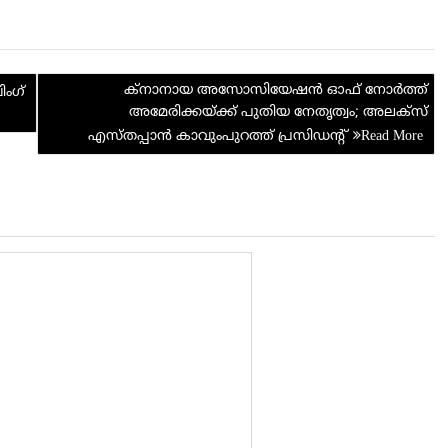
e
h
d
ar
di
e
ക്‌നാനായ അസോസിയേഷൻ ഓഫ് നോർത്ത്
t
ിംഗ്
അമേരിക്കയ്ക്ക് പുതിയ നേതൃത്വം; അലക്സ്
എസ്തപ്പാന്‍ കാവുംപുറത്ത് പ്രസിഡന്റ്