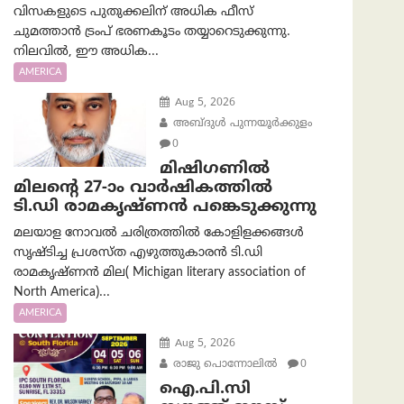
വിസകളുടെ പുതുക്കലിന് അധിക ഫീസ്
ചുമത്താൻ ട്രംപ് ഭരണകൂടം തയ്യാറെടുക്കുന്നു.
നിലവിൽ, ഈ അധിക...
AMERICA
Aug 5, 2026
അബ്ദുൾ പുന്നയൂർക്കുളം
0
മിഷിഗണിൽ
മിലന്റെ 27-ാം വാർഷികത്തിൽ
ടി.ഡി രാമകൃഷ്ണൻ പങ്കെടുക്കുന്നു
മലയാള നോവൽ ചരിത്രത്തിൽ കോളിളക്കങ്ങൾ
സൃഷ്ടിച്ച പ്രശസ്‌ത എഴുത്തുകാരൻ ടി.ഡി
രാമകൃഷ്ണൻ മില( Michigan literary association of
North America)...
AMERICA
Aug 5, 2026
രാജു പൊന്നോലിൽ
0
ഐ.പി.സി