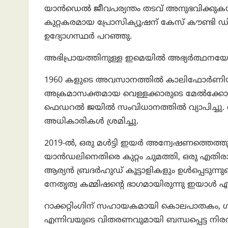
യാൻഡെൽ ജീവപര്യന്തം തടവ് അനുഭവിക്കുകയ
കുറ്റകരമായ പ്രോസിക്യൂഷന് കേസ് കൗണ്ടി ഡിസ
ഉദ്യോഗസ്ഥർ പറഞ്ഞു.
അഭിപ്രായത്തിനുള്ള ഇമെയിൽ അഭ്യർത്ഥനയോട
1960 കളുടെ അവസാനത്തിൽ കാലിഫോർണിയ 
അക്രമാസക്തമായ വെള്ളക്കാരുടെ മേൽക്കോയ
ഫെഡറൽ ജയിൽ സംവിധാനത്തിൽ വ്യാപിച്ചു.
അധികാരികൾ ശ്രമിച്ചു.
2019-ൽ, ഒരു മൾട്ടി ഇയർ അന്വേഷണത്തെത്തു
യാൻഡലിനെതിരെ കുറ്റം ചുമത്തി, ഒരു എതി
ആര്യൻ ബ്രദർഹുഡ് കൂട്ടാളികളും ഉൾപ്പെടുന്നു
നേതൃത്വ കമ്മിഷൻ്റെ ഭാഗമായിരുന്നു ഇയാ
റാക്കറ്റിംഗിന് സഹായകമായി കൊലപാതകം,
എന്നിവയുടെ വിതരണവുമായി ബന്ധപ്പെട്ട ന