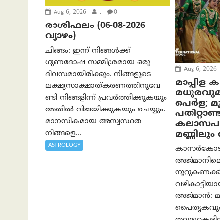
Aug 6, 2026
.
0
രാശിഫലം (06-08-2026
വ്യാഴം)
ചിങ്ങം: ഇന്ന് നിങ്ങൾക്ക്
ഗുണദോഷ സമ്മിശ്രമായ ഒരു
Aug 6, 2026
ദിവസമായിരിക്കും. നിങ്ങളുടെ
മാപ്പിള 
ലക്ഷ്യസാക്ഷാത്കരണത്തിനുവേ
മധുരവു
ണ്ടി നിങ്ങളിന്ന് പ്രവർത്തിക്കുകയും
പെർള; മൂന
അതില്‍ വിജയിക്കുകയും ചെയ്യും.
പതിറ്റാണ്ട
മാനസികമായ അസ്വസ്ഥത
കലാസപര്
നിങ്ങളെ...
മണ്ണിലു
ASTROLOGY
കാസർകോടിന്
അജ്മാനിലെ
നൂറുകണക്കി
വഴികാട്ടി
അജ്മാൻ: മാ
പൈതൃകവും 
തലമുറകളിലേ