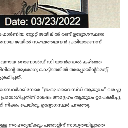
ണിയ സ്റ്റേറ്റ് ജയിലിൽ രണ്ട് ഉദ്യോഗസ്ഥരെ
്കാരനായ ജയിൽ സംഘത്തലവൻ പ്രതിയാണെന്ന്
 തലവനായ റൊണാൾഡ് ഡി യാൻഡെൽ കഴിഞ്ഞ
ലിൻ്റെ ആരോഗ്യ കെട്ടിടത്തിൽ അപ്പോയിൻ്റ്മെൻ്റ്
്രമിച്ചത്.
ോഗസ്ഥർക്ക് നേരെ “ഇംപ്രൊവൈസ്ഡ് ആയുധം” വരച്ചു
േ പ്രയോഗിച്ചതിന് ശേഷം അദ്ദേഹം ആയുധം ഉപേക്ഷിച്ചു,
നീക്കം ചെയ്തു, ഉദ്യോഗസ്ഥർ പറഞ്ഞു.
ഉള്ള നരഹത്യയ്ക്കും പരോളിന് സാധ്യതയില്ലാതെ