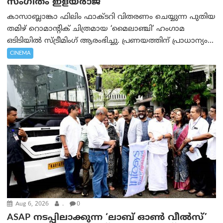
സംഗീതം ഇളയരാജ
കാസാബ്ലാങ്കാ ഫിലിം ഫാക്ടറി വിതരണം ചെയ്യുന്ന പുതിയ
തമിഴ് റൊമാന്റിക് ചിത്രമായ ‘മൈലാഞ്ചി’ ഹംഗാമ
ഒടിടിയിൽ സ്ട്രീമിംഗ് ആരംഭിച്ചു. പ്രണയത്തിന് പ്രാധാന്യം...
CINEMA
Aug 6, 2026
.
0
ASAP നടപ്പിലാക്കുന്ന ‘ലാബ് ഓൺ വീൽസ്’