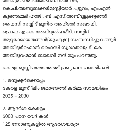
അബൂഹനീഫൽഫൈസി തെന്നല,
കെ.പി.അബൂബക്കർമുസ്ലിയാർ പട്ടുവം, എം.എൻ
കുഞ്ഞമ്മദ് ഹാജി, ബി.എസ്.അബ്ദുല്ലക്കുഞ്ഞി
ഫൈസി,സയ്യിദ് മുനീർ അഹ്ദൽ സഖാഫി,
പ്രൊഫ.എ.കെ.അബ്ദുൽഹമീദ്, സയ്യിദ്
ആറ്റക്കോയതങ്ങൾ(യു.എ.ഇ) സംബന്ധിച്ചു.വണ്ടൂർ
അബ്ദുർറഹ്മാൻ ഫൈസി സ്വാഗതവും ടി കെ
അബ്ദുറഹ്മാന്‍ ബാഖവി നന്ദിയും പറഞ്ഞു.
കേരള മുസ്ലിം ജമാഅത്ത് പ്രഖ്യാപന പദ്ധതികള്‍
1. മനുഷ്യര്‍ക്കൊപ്പം
കേരള മുസ്്‌ലിം ജമാഅത്ത് കര്‍മ്മ സാമയികം
2025 – 2030
2. ആദര്‍ശ കേരളം
5000 പഠന വേദികള്‍
125 സോണുകളില്‍ ആദര്‍ശയാത്ര