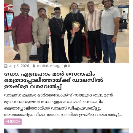
Aug 6, 2026
നവീൻ മാത്യു
0
ഡോ. എബ്രഹാം മാർ സെറാഫിം
മെത്രാപ്പോലീത്തായ്ക്ക് ഡാലസിൽ
ഊഷ്മള വരവേൽപ്പ്
ഡാലസ്: മലങ്കര ഓർത്തഡോക്സ് സഭയുടെ തുമ്പമൺ
ഭദ്രാസനാധ്യക്ഷൻ ഡോ.എബ്രഹാം മാർ സെറാഫിം
മെത്രാപ്പോലീത്തായ്ക്ക് ഡാലസ് ഡിഎഫ്ഡബ്ള്യു
അന്താരാഷ്ട്രാ വിമാനത്താവളത്തിൽ ഊഷ്മള വരവേൽപ്പ്...
AMERICA