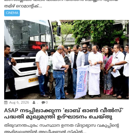
തമിഴ് റൊമാന്റിക്...
CINEMA
Aug 6, 2026
.
0
ASAP നടപ്പിലാക്കുന്ന ‘ലാബ് ഓൺ വീൽസ്’
പദ്ധതി മുഖ്യമന്ത്രി ഉദ്ഘാടനം ചെയ്തു
തിരുവനന്തപുരം: സംസ്ഥാന ഉന്നത വിദ്യാഭ്യാസ വകുപ്പിന്റെ
ആഭിമുഖ്യത്തിൽ അഡീഷണൽ സ്കിൽ...