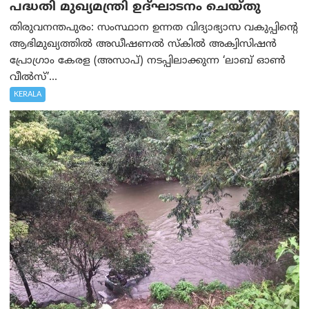
പദ്ധതി മുഖ്യമന്ത്രി ഉദ്ഘാടനം ചെയ്തു
തിരുവനന്തപുരം: സംസ്ഥാന ഉന്നത വിദ്യാഭ്യാസ വകുപ്പിന്റെ
ആഭിമുഖ്യത്തിൽ അഡീഷണൽ സ്കിൽ അക്വിസിഷൻ
പ്രോഗ്രാം കേരള (അസാപ്) നടപ്പിലാക്കുന്ന ‘ലാബ് ഓൺ
വീൽസ്’...
KERALA