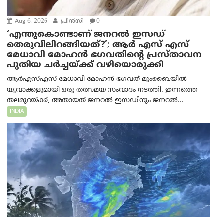
Aug 6, 2026
പ്രിന്‍സി
0
‘എന്തുകൊണ്ടാണ് ജനറൽ ഇസഡ്
തെരുവിലിറങ്ങിയത്?’; ആര്‍ എസ് എസ്
മേധാവി മോഹൻ ഭഗവതിന്റെ പ്രസ്താവന
പുതിയ ചര്‍ച്ചയ്ക്ക് വഴിയൊരുക്കി
ആർ‌എസ്‌എസ് മേധാവി മോഹൻ ഭഗവത് മുംബൈയിൽ
യുവാക്കളുമായി ഒരു തത്സമയ സംവാദം നടത്തി. ഇന്നത്തെ
തലമുറയ്ക്ക്, അതായത് ജനറൽ ഇസഡിനും ജനറൽ...
INDIA