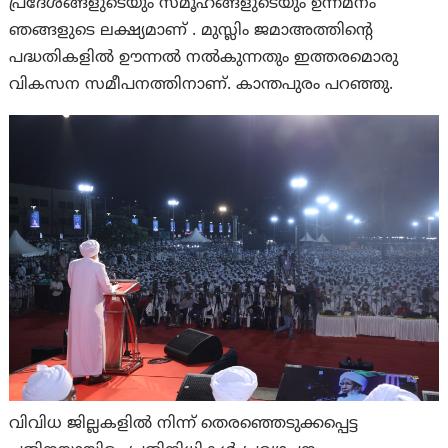
പ്രദേശങ്ങളുടെയും സമൂഹങ്ങളുടെയും ഉന്നമനം
ഞങ്ങളുടെ ലക്ഷ്യമാണ് . മുസ്ലിം ജമാഅത്തിന്റെ
പദ്ധതികളിൽ ഊന്നൽ നൽകുന്നതും ഇത്തരമൊരു
വികസന സമീപനത്തിനാണ്. കാന്തപുരം പറഞ്ഞു.
വിവിധ ജില്ലകളില്‍ നിന്ന് തെരഞ്ഞെടുക്കപ്പെട്ട