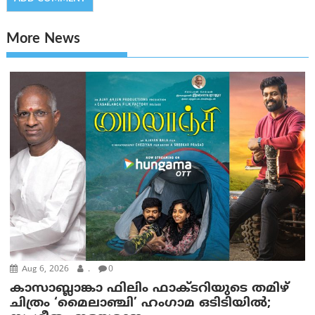
More News
Aug 6, 2026
.
0
കാസാബ്ലാങ്കാ ഫിലിം ഫാക്ടറിയുടെ തമിഴ്
ചിത്രം ‘മൈലാഞ്ചി’ ഹംഗാമ ഒടിടിയിൽ;