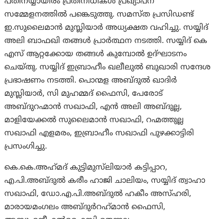
പതിനയ്യായിരം പ്രതിനിധികൾ പ്രഖ്യാപന
സമ്മേളനത്തില്‍ പങ്കെടുത്തു.‍ സമസ്ത പ്രസിഡണ്ട്
ഇ.സുലൈമാന്‍ മുസ്ലിയാര്‍ അധ്യക്ഷത വഹിച്ചു. സയ്യിദ്
അലി ബാഫഖി തങ്ങള്‍ പ്രാര്‍ത്ഥന നടത്തി. സയ്യിദ് കെ
എസ് ആറ്റക്കോയ തങ്ങള്‍ കുമ്പോൽ ഉദ്ഘാടനം
ചെയ്തു. സയ്യിദ് ഇബ്രാഹീം ഖലീലുല്‍ ബുഖാരി സന്ദേശ
പ്രഭാഷണം നടത്തി. പൊന്മള അബ്ദുല്‍ ഖാദിര്‍
മുസ്ലിയാര്‍, സി മുഹമ്മദ് ഫൈസി, പേരോട്
അബ്ദുറഹ്മാന്‍ സഖാഫി, എന്‍ അലി അബ്ദുല്ല,
മാളിയേക്കല്‍ സുലൈമാന്‍ സഖാഫി, റഹ്മത്തുല്ല
സഖാഫി എളമരം, ഇബ്രാഹീം സഖാഫി പുഴക്കാട്ടിരി
പ്രസംഗിച്ചു.
കെ.കെ.അഹ്‌മദ് കുട്ടിമുസ്‌ലിയാർ കട്ടിപ്പാറ,
എ.പി.അബ്ദുൽ കരീം ഹാജി ചാലിയം, സയ്യിദ് ത്വാഹാ
സഖാഫി, ഡോ.എ.പി.അബ്ദുൽ ഹകീം അസ്ഹരി,
മാരായമംഗലം അബ്ദുർറഹ്‌മാൻ ഫൈസി,