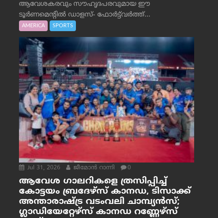
ആവേശകരവും സൗഹൃദപരവുമായ ഈ
ടൂർണമെന്റിൽ ഡാളസ്- ഫോർട്ട്‌വര്‍ത്ത്...
AMERICA
SPORTS
Jul 31, 2026
ജീമോന്‍ റാന്നി
0
ആവേശ ഗാലറികളെ ത്രസിപ്പിച്ച്
കോട്ടയം ബ്രദേഴ്‌സ് കാനഡ, ടിസാക്ക്
അന്താരാഷ്ട്ര വടംവലി ചാമ്പ്യന്‍സ്;
ഗ്ലാഡിയേറ്റേഴ്‌സ് കാനഡ റണ്ണേഴ്‌സ്