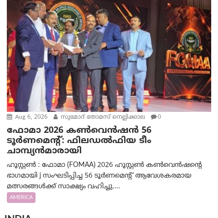
Aug 6, 2026
സുമോദ് തോമസ് നെല്ലിക്കാല
0
ഫോമാ 2026 കൺവെൻഷൻ 56
ടൂർണമെന്റ്: ഫിലഡൽഫിയ ടീം
ചാമ്പ്യൻമാരായി
ഹൂസ്റ്റൺ : ഫോമാ (FOMAA) 2026 ഹൂസ്റ്റൺ കൺവെൻഷന്റെ
ഭാഗമായി j സംഘടിപ്പിച്ച 56 ടൂർണമെന്റ് ആവേശകരമായ
മത്സരങ്ങൾക്ക് സാക്ഷ്യം വഹിച്ചു....
AMERICA