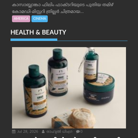
കാസാബ്ലാങ്കാ ഫിലിം ഫാക്ടറിയുടെ പുതിയ തമിഴ്
കോമഡി-മിസ്റ്ററി ത്രില്ലർ ചിത്രമായ...
AMERICA
CINEMA
HEALTH & BEAUTY
Jul 28, 2026
രാഹുല്‍ ധിംഗ്ര
0