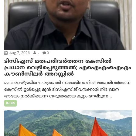
Aug 7, 2026
.
0
ടിസിഎസ് മതപരിവർത്തന കേസിൽ
പ്രധാന വെളിപ്പെടുത്തൽ; എഐഎംഐഎം
കൗൺസിലർ അറസ്റ്റിൽ
മഹാരാഷ്ട്രയിലെ ഛത്രപതി സംഭാജിനഗറിൽ മതപരിവർത്തന
കേസിൽ ഉൾപ്പെട്ട മുൻ ടിസിഎസ് ജീവനക്കാരി നിദ ഖാന്
അഭയം നൽകിയെന്ന ഗുരുതരമായ കുറ്റം നേരിടുന്ന...
INDIA