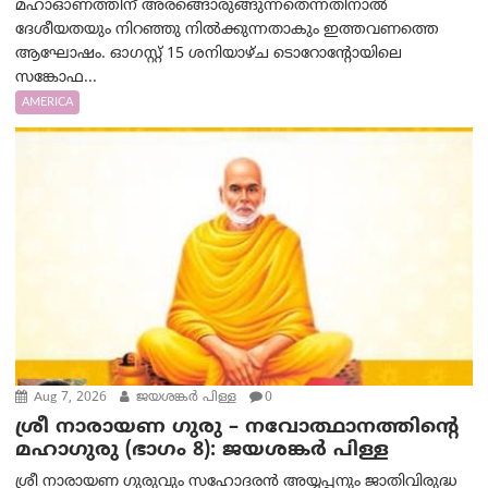
മഹാഓണത്തിന് അരങ്ങൊരുങ്ങുന്നതെന്നതിനാൽ
ദേശീയതയും നിറഞ്ഞു നിൽക്കുന്നതാകും ഇത്തവണത്തെ
ആഘോഷം. ഓഗസ്റ്റ് 15 ശനിയാഴ്ച ടൊറോന്റോയിലെ
സങ്കോഫ...
AMERICA
Aug 7, 2026
ജയശങ്കര്‍ പിള്ള
0
ശ്രീ നാരായണ ഗുരു – നവോത്ഥാനത്തിന്റെ
മഹാഗുരു (ഭാഗം 8): ജയശങ്കര്‍ പിള്ള
ശ്രീ നാരായണ ഗുരുവും സഹോദരൻ അയ്യപ്പനും ജാതിവിരുദ്ധ