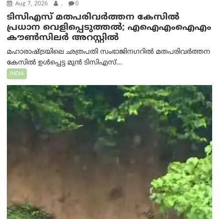
Aug 7, 2026
.
0
ടിസിഎസ് മതപരിവർത്തന കേസിൽ
പ്രധാന വെളിപ്പെടുത്തൽ; എഐഎംഐഎം
കൗൺസിലർ അറസ്റ്റിൽ
മഹാരാഷ്ട്രയിലെ ഛത്രപതി സംഭാജിനഗറിൽ മതപരിവർത്തന
കേസിൽ ഉൾപ്പെട്ട മുൻ ടിസിഎസ്...
INDIA