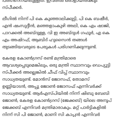
പരിഗണനയിലുള്ളത്. ഇവരിൽ ഒരാളായിരിക്കും
സ്പീക്കർ.
ലീഗിൽ നിന്ന് പി കെ കുഞ്ഞാലിക്കുട്ടി, പി കെ ബഷീർ,
എൻ ഷംസുദ്ദീൻ, മഞ്ഞളാംകുഴി അലി, കെ എം ഷാജി,
പാറക്കൽ അബ്ദുള്ള, വി ഇ അബ്ദുൾ ഗഫൂർ, എ കെ
എം അഷ്‌റഫ്, ആബിദ് ഹുസൈൻ തങ്ങൾ
തുടങ്ങിയവരുടെ പേരുകൾ പരിഗണിക്കുന്നുണ്ട്.
കേരള കോൺഗ്രസ് രണ്ട് മന്ത്രിമാരെ
ആവശ്യപ്പെടുമെങ്കിലും, ഒരു മന്ത്രി സ്ഥാനവും ഡെപ്യൂട്ടി
സ്പീക്കർ അല്ലെങ്കിൽ ചീഫ് വിപ്പ് സ്ഥാനവും
സാധ്യതയുണ്ട്. മോൻസ് ജോസഫ്, തോമസ്
ഉണ്ണിയാടൻ, അപ്പു ജോൺ ജോസഫ് എന്നിവർക്ക്
സാധ്യതയുണ്ട്. ആർഎസ്പിയിൽ നിന്ന് ഷിബു ബേബി
ജോൺ, കേരള കോൺഗ്രസ് (ജേക്കബ്) യിലെ അനൂപ്
ജേക്കബ് എന്നിവർ മന്ത്രിമാരാകും. മറ്റ് പാർട്ടികളിൽ
നിന്ന് സി പി ജോൺ, മാണി സി കാപ്പൻ എന്നിവർ