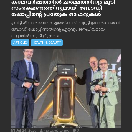
കാലവർഷത്തിൽ ചർമ്മത്തിനും മുടി
സംരക്ഷണത്തിനുമായി ബോഡി
ഷോപ്പിന്റെ പ്രത്യേക ഓഫറുകൾ
ബ്രിട്ടീഷ് വംശജനായ എത്തിക്കൽ ബ്യൂട്ടി ബ്രാൻഡായ ദി
ബോഡി ഷോപ്പ് അതിന്റെ ഏറ്റവും ജനപ്രിയമായ
വിറ്റാമിൻ സി, ടീ ട്രീ, ഇഞ്ചി...
ARTICLES
HEALTH & BEAUTY
Jul 24, 2026
രാഹുല്‍ ധിംഗ്ര
0