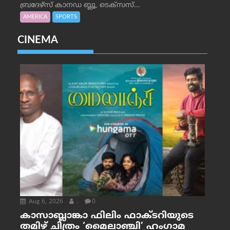
ബ്രദേഴ്‌സ് കാനഡ ബ്ലൂ, ടെക്‌സസ്...
AMERICA
SPORTS
CINEMA
Aug 6, 2026
.
0
കാസാബ്ലാങ്കാ ഫിലിം ഫാക്ടറിയുടെ
തമിഴ് ചിത്രം ‘മൈലാഞ്ചി’ ഹംഗാമ