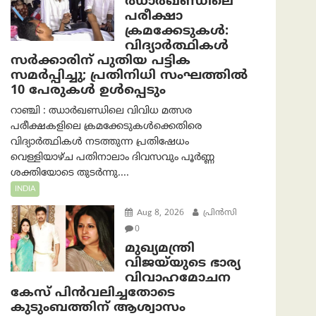
ഝാര്‍ഖണ്ഡിലെ
പരീക്ഷാ
ക്രമക്കേടുകള്‍:
വിദ്യാർത്ഥികൾ
സർക്കാരിന് പുതിയ പട്ടിക
സമർപ്പിച്ചു; പ്രതിനിധി സംഘത്തിൽ
10 പേരുകൾ ഉൾപ്പെടും
റാഞ്ചി : ഝാർഖണ്ഡിലെ വിവിധ മത്സര
പരീക്ഷകളിലെ ക്രമക്കേടുകൾക്കെതിരെ
വിദ്യാർത്ഥികൾ നടത്തുന്ന പ്രതിഷേധം
വെള്ളിയാഴ്ച പതിനാലാം ദിവസവും പൂർണ്ണ
ശക്തിയോടെ തുടർന്നു....
INDIA
Aug 8, 2026
പ്രിന്‍സി
0
മുഖ്യമന്ത്രി
വിജയ്‌യുടെ ഭാര്യ
വിവാഹമോചന
കേസ് പിൻവലിച്ചതോടെ
കുടുംബത്തിന് ആശ്വാസം