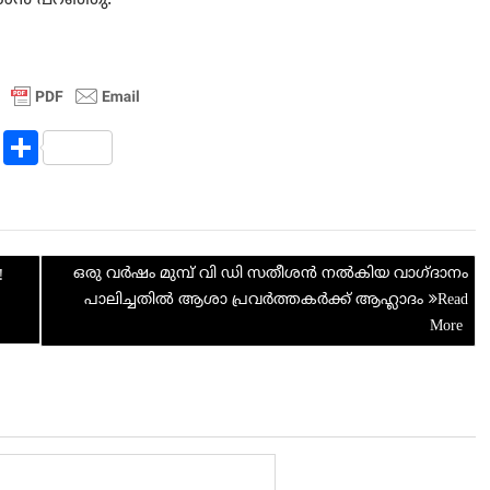
R
S
e
h
d
ar
di
e
ഒരു വര്‍ഷം മുമ്പ് വി ഡി സതീശന്‍ നല്‍കിയ വാഗ്ദാനം
t
!
പാലിച്ചതില്‍ ആശാ പ്രവര്‍ത്തകര്‍ക്ക് ആഹ്ലാദം