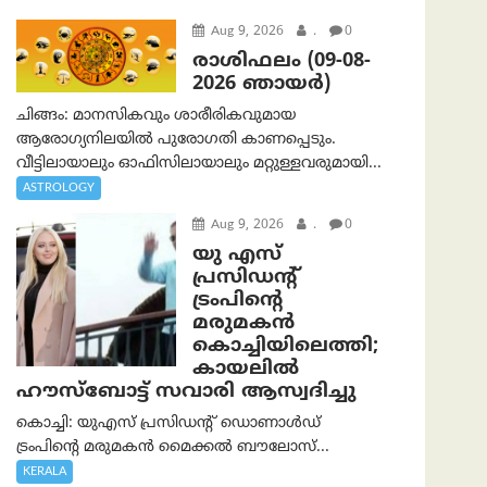
Aug 9, 2026
.
0
രാശിഫലം (09-08-
2026 ഞായര്‍)
ചിങ്ങം: മാനസികവും ശാരീരികവുമായ
ആരോഗ്യനിലയിൽ പുരോഗതി കാണപ്പെടും.
വീട്ടിലായാലും ഓഫിസിലായാലും മറ്റുള്ളവരുമായി...
ASTROLOGY
Aug 9, 2026
.
0
യു എസ്
പ്രസിഡന്റ്
ട്രംപിന്റെ
മരുമകൻ
കൊച്ചിയിലെത്തി;
കായലിൽ
ഹൗസ്ബോട്ട് സവാരി ആസ്വദിച്ചു
കൊച്ചി: യുഎസ് പ്രസിഡന്റ് ഡൊണാൾഡ്
ട്രംപിന്റെ മരുമകൻ മൈക്കൽ ബൗലോസ്...
KERALA