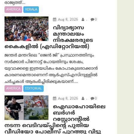
രാജ്യത്ത്...
AMERICA
KERALA
Aug 8, 2026
.
0
വിദ്യാഭ്യാസ
മന്ത്രാലയം
നിരക്ഷരരുടെ
കൈകളിൽ (എഡിറ്റോറിയല്‍)
ജന്തർ മന്തറിലെ “ജെൻ ജി” പ്രസ്ഥാനത്തിനും
സർക്കാർ പിന്നോട്ട് പോയതിനും ശേഷം,
യുവാക്കളെ ഇത്രയധികം കോപാകുലരാക്കാൻ
കാരണമെന്താണെന്ന് ആർ‌എസ്‌എസിനുള്ളിൽ
ചർച്ചകൾ ആരംഭിച്ചിരിക്കുകയാണ്....
AMERICA
EDITORIAL
Aug 8, 2026
.
0
ഐഡാഹോയിലെ
ബർഗർ
റസ്റ്റോറന്റിൽ
നടന്ന വെടിവയ്പ്പിന്റെ പുതിയ
വീഡിയോ പോലീസ് പുറത്തു വിട്ടു