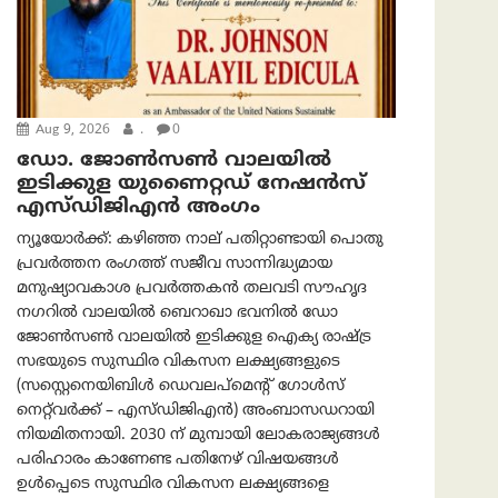
Aug 9, 2026
.
0
ഡോ. ജോൺസൺ വാലയിൽ
ഇടിക്കുള യുണൈറ്റഡ് നേഷൻസ്
എസ്ഡിജിഎൻ അംഗം
ന്യൂയോര്‍ക്ക്: കഴിഞ്ഞ നാല് പതിറ്റാണ്ടായി പൊതു
പ്രവർത്തന രംഗത്ത് സജീവ സാന്നിദ്ധ്യമായ
മനുഷ്യാവകാശ പ്രവർത്തകൻ തലവടി സൗഹൃദ
നഗറിൽ വാലയിൽ ബെറാഖാ ഭവനിൽ ഡോ
ജോൺസൺ വാലയിൽ ഇടിക്കുള ഐക്യ രാഷ്ട്ര
സഭയുടെ സുസ്ഥിര വികസന ലക്ഷ്യങ്ങളുടെ
(സസ്റ്റെനെയിബിൾ ഡെവലപ്‌മെന്റ് ഗോൾസ്
നെറ്റ്‌വർക്ക് – എസ്ഡിജിഎൻ) അംബാസഡറായി
നിയമിതനായി. 2030 ന് മുമ്പായി ലോകരാജ്യങ്ങൾ
പരിഹാരം കാണേണ്ട പതിനേഴ് വിഷയങ്ങൾ
ഉൾപ്പെടെ സുസ്ഥിര വികസന ലക്ഷ്യങ്ങളെ