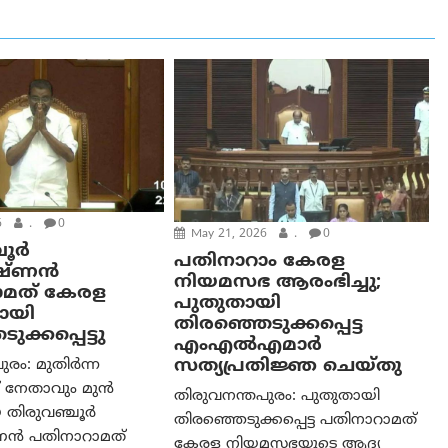
6
.
0
May 21, 2026
.
0
ചൂർ
പതിനാറാം കേരള
ഷ്ണൻ
നിയമസഭ ആരംഭിച്ചു;
ാമത് കേരള
പുതുതായി
റായി
തിരഞ്ഞെടുക്കപ്പെട്ട
ക്കപ്പെട്ടു
എംഎൽഎമാർ
സത്യപ്രതിജ്ഞ ചെയ്തു
ുരം: മുതിർന്ന
 നേതാവും മുൻ
തിരുവനന്തപുരം: പുതുതായി
യ തിരുവഞ്ചൂർ
തിരഞ്ഞെടുക്കപ്പെട്ട പതിനാറാമത്
ണൻ പതിനാറാമത്
കേരള നിയമസഭയുടെ ആദ്യ