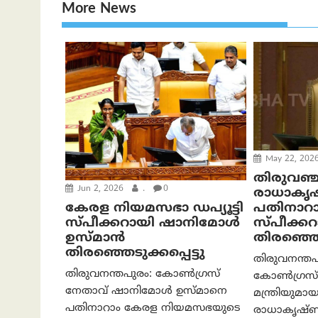
More News
May 22, 202
തിരുവഞ്
Jun 2, 2026
.
0
രാധാകൃ
പതിനാറ
കേരള നിയമസഭാ ഡപ്യൂട്ടി
സ്പീക്ക
സ്പീക്കറായി ഷാനിമോള്‍
തിരഞ്ഞെടു
ഉസ്മാന്‍
തിരഞ്ഞെടുക്കപ്പെട്ടു
തിരുവനന്തപ
തിരുവനന്തപുരം: കോൺഗ്രസ്
കോൺഗ്രസ്
നേതാവ് ഷാനിമോൾ ഉസ്മാനെ
മന്ത്രിയുമാ
പതിനാറാം കേരള നിയമസഭയുടെ
രാധാകൃഷ്