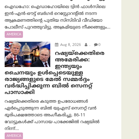
ഐഡഹോ: ഐഡാഹോയിലെ ട്വിൻ ഫാൾസിലെ
ഇൻ-എൻ-ഔട്ട് ബർഗർ റെസ്റ്റോറന്റിൽ നടന്ന
ആക്രമണത്തിന്റെ പുതിയ സിസിടിവി വീഡിയോ
പോലീസ് പുറത്തുവിട്ടു. അക്രമിയുടെ നീക്കങ്ങളും...
AMERICA
Aug 8, 2026
.
0
റഷ്യയ്‌ക്കെതിരെ
അമേരിക്ക:
ഇന്ത്യയും
ചൈനയും ഉൾപ്പെടെയുള്ള
രാജ്യങ്ങളുടെ മേൽ സമ്മർദ്ദം
വർദ്ധിപ്പിക്കുന്ന ബിൽ സെനറ്റ്
പാസാക്കി
റഷ്യയ്‌ക്കെതിരെ കടുത്ത ഉപരോധങ്ങൾ
ഏർപ്പെടുത്തുന്ന ബിൽ യുഎസ് സെനറ്റ് വൻ
ഭൂരിപക്ഷത്തോടെ അംഗീകരിച്ചു. 86-11
വോട്ടുകൾക്ക് പാസായ പാക്കേജിൽ റഷ്യയിൽ
നിന്ന്...
AMERICA