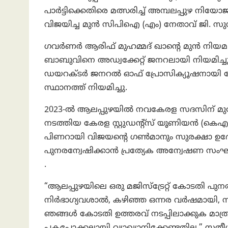
പാർട്ടിക്കെതിരെ മത്സരിച്ച് അമ്പലപ്പുഴ ന
വിജയിച്ച മുൻ സിപിഐ (എം) നേതാവ് ജി. സുധ
ഗവർണർ ആരിഫ് മുഹമ്മദ് ഖാന്റെ മുൻ നിയ
ബാബുവിനെ അഡ്വക്കേറ്റ് ജനറലായി നിയമിച്ച
ഡയറക്ടർ ജനറൽ ഓഫ് പ്രോസിക്യൂഷനായി സ
സ്ഥാനത്ത് നിയമിച്ചു.
2023-ൽ ആലപ്പുഴയിൽ നവകേരള സദസിന് മുന
നടത്തിയ കേരള സ്റ്റുഡന്റ്സ് യൂണിയൻ (കെഎസ്‌
പിണറായി വിജയന്റെ ഗൺമാനും സുരക്ഷാ ഉദ്യ
പുനരന്വേഷിക്കാൻ പ്രത്യേക അന്വേഷണ സംഘം 
.
“ആലപ്പുഴയിലെ ഒരു മജിസ്ട്രേറ്റ് കോടതി പുനരന
നിർഭാഗ്യവശാൽ, കഴിഞ്ഞ ഒന്നര വർഷമായി, സർക്ക
ഞങ്ങൾ കോടതി ഉത്തരവ് നടപ്പിലാക്കുക മാത്രമ
പകപോക്കലായി വ്യാഖ്യാനിക്കേണ്ടതില്ല,” സ