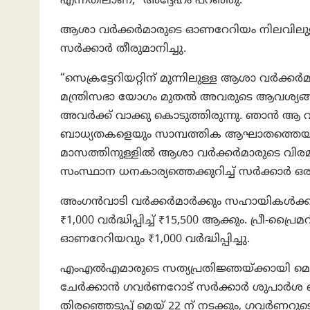
എന്നതിലാണ്,” അദ്ദേഹം പറഞ്ഞു.
ആശാ വർക്കർമാരുടെ ഓണറേറിയം നിലവിലുള്ള 9,
സർക്കാർ തീരുമാനിച്ചു.
“സെക്രട്ടേറിയറ്റിന് മുന്നിലുള്ള ആശാ വർക
മന്ത്രിസഭാ യോഗം മുതൽ അവരുടെ ആവശ്യങ്ങൾ
അവര്‍ക്ക് വാക്കു കൊടുത്തിരുന്നു. ഞാൻ ആ വാ
ബാധ്യതകളെയും സാമ്പത്തിക ആഘാതത്തെയും കു
മാസത്തിനുള്ളിൽ ആശാ വർക്കർമാരുടെ വിരമിക
സംസ്ഥാന ധനകാര്യത്തെക്കുറിച്ച് സർക്കാർ ഒ
അംഗൻവാടി വർക്കർമാർക്കും സഹായികൾക്കും ന
₹1,000 വർദ്ധിപ്പിച്ച് ₹15,500 ആക്കും. പ്ര
ഓണറേറിയവും ₹1,000 വർദ്ധിപ്പിച്ചു.
എംഎൽഎമാരുടെ സത്യപ്രതിജ്ഞയ്ക്കായി മെയ്
ചേർക്കാൻ ഗവർണറോട് സർക്കാർ ശുപാർശ ചെയ്ത
തിരഞ്ഞെടുപ്പ് മെയ് 22 ന് നടക്കും, ഗവർണറുടെ 