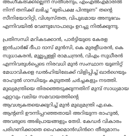
അംഗീകരിക്കില്ലെന്ന് സതീശനും, എം‌എല്‍‌എമാരില്‍
നിന്ന് തനിക്ക് ലഭിച്ച “ഭൂരിപക്ഷ പിന്തുണ” തന്റെ
സീനിയോറിറ്റി, വിശ്വസ്തത, വിപുലമായ അനുഭവം
എന്നിവയില്‍ വേണുഗോപാലും ഉറച്ചു നില്‍ക്കുന്നു.
പ്രതിസന്ധി മറികടക്കാൻ, പാർട്ടിയുടെ കേരള
ഇൻചാർജ് ദീപാ ദാസ് മുൻസി, കെ മുരളീധരൻ, കെ
സുധാകരൻ, മുല്ലപ്പള്ളി രാമചന്ദ്രൻ, വിഎം സുധീരൻ
എന്നിവരുൾപ്പെടെ നിരവധി മുൻ സംസ്ഥാന യൂണിറ്റ്
മേധാവികളെ ഡല്‍ഹിയിലേക്ക് വിളിപ്പിച്ച് ഖാർഗെയും
രാഹുല്‍ ഗാന്ധിയും കൂടുതൽ ചർച്ചകളും നടത്തി.
മുഖ്യമന്ത്രിയെ തിരഞ്ഞെടുക്കുന്നതിന് മുമ്പ് സാധ്യമായ
ഏറ്റവും വലിയ സമവായത്തിന്റെ
ആവശ്യകതയെക്കുറിച്ച് മുൻ മുഖ്യമന്ത്രി എ.കെ.
ആന്റണി ഊന്നിപ്പറഞ്ഞതായി അറിയുന്ന രാഹുൽ,
അവരുടെ അഭിപ്രായങ്ങളും തേടി. കേഡർ വികാരം
പരിഗണിക്കാതെ ഹൈക്കമാൻഡിൻറെ തീരുമാനം