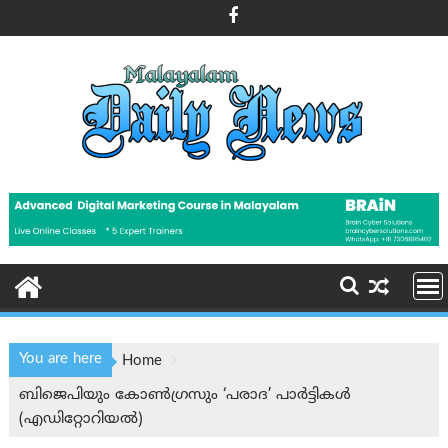
Skip
to
content
You are here
Home
ബിജെപിയും കോൺഗ്രസും ‘പരാദ’ പാര്‍ട്ടികള്‍
(എഡിറ്റോറിയല്‍)