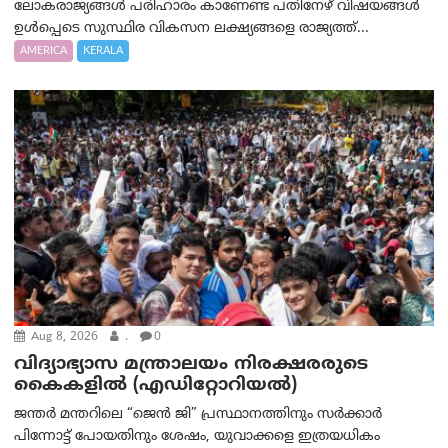
ലോകരാജ്യങ്ങൾ പരിഹാരം കാണേണ്ട പതിനേഴ് വിഷയങ്ങൾ
ഉൾപ്പെടെ സുസ്ഥിര വികസന ലക്ഷ്യങ്ങളെ രാജ്യത്ത്...
AMERICA
KERALA
Aug 8, 2026
.
0
വിദ്യാഭ്യാസ മന്ത്രാലയം നിരക്ഷരരുടെ
കൈകളിൽ (എഡിറ്റോറിയല്‍)
ജന്തർ മന്തറിലെ “ജെൻ ജി” പ്രസ്ഥാനത്തിനും സർക്കാർ
പിന്നോട്ട് പോയതിനും ശേഷം, യുവാക്കളെ ഇത്രയധികം