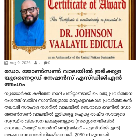
Aug 9, 2026
.
0
ഡോ. ജോൺസൺ വാലയിൽ ഇടിക്കുള
യുണൈറ്റഡ് നേഷൻസ് എസ്ഡിജിഎൻ
അംഗം
ന്യൂയോര്‍ക്ക്: കഴിഞ്ഞ നാല് പതിറ്റാണ്ടായി പൊതു പ്രവർത്തന
രംഗത്ത് സജീവ സാന്നിദ്ധ്യമായ മനുഷ്യാവകാശ പ്രവർത്തകൻ
തലവടി സൗഹൃദ നഗറിൽ വാലയിൽ ബെറാഖാ ഭവനിൽ ഡോ
ജോൺസൺ വാലയിൽ ഇടിക്കുള ഐക്യ രാഷ്ട്ര സഭയുടെ
സുസ്ഥിര വികസന ലക്ഷ്യങ്ങളുടെ (സസ്റ്റെനെയിബിൾ
ഡെവലപ്‌മെന്റ് ഗോൾസ് നെറ്റ്‌വർക്ക് – എസ്ഡിജിഎൻ)
അംബാസഡറായി നിയമിതനായി. 2030 ന് മുമ്പായി