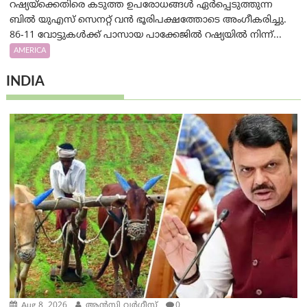
റഷ്യയ്‌ക്കെതിരെ കടുത്ത ഉപരോധങ്ങൾ ഏർപ്പെടുത്തുന്ന
ബിൽ യുഎസ് സെനറ്റ് വൻ ഭൂരിപക്ഷത്തോടെ അംഗീകരിച്ചു.
86-11 വോട്ടുകൾക്ക് പാസായ പാക്കേജിൽ റഷ്യയിൽ നിന്ന്...
AMERICA
INDIA
Aug 8, 2026
ആന്‍സി വര്‍ഗീസ്
0