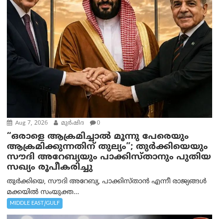
Aug 7, 2026
മുര്‍ഷിദ
0
“ഒരാളെ ആക്രമിച്ചാല്‍ മൂന്നു പേരെയും
ആക്രമിക്കുന്നതിന് തുല്യം”; തുർക്കിയെയും
സൗദി അറേബ്യയും പാക്കിസ്താനും പുതിയ
സഖ്യം രൂപീകരിച്ചു
തുർക്കിയെ, സൗദി അറേബ്യ, പാക്കിസ്താന്‍ എന്നീ രാജ്യങ്ങൾ
മക്കയിൽ സംയുക്ത...
MIDDLE EAST/GULF