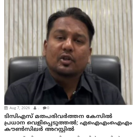
Aug 7, 2026
.
0
ടിസിഎസ് മതപരിവർത്തന കേസിൽ
പ്രധാന വെളിപ്പെടുത്തൽ; എഐഎംഐഎം
കൗൺസിലർ അറസ്റ്റിൽ