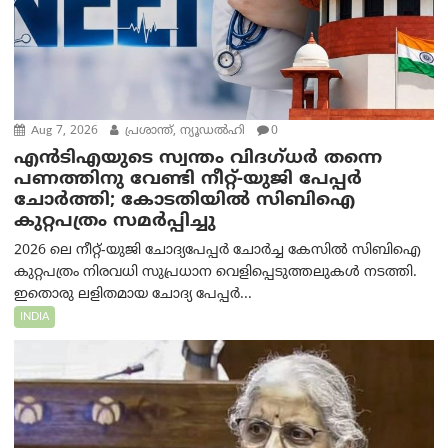
Aug 7, 2026
പ്രശാന്ത്, ന്യൂഡല്‍ഹി
0
എൻ‌ടി‌എയുടെ സ്വന്തം വിദഗ്ധർ തന്നെ
പണത്തിനു വേണ്ടി നീറ്റ്-യു‌ജി പേപ്പർ
ചോർത്തി; കോടതിയില്‍ സിബിഐ
കുറ്റപത്രം സമര്‍പ്പിച്ചു
2026 ലെ നീറ്റ്-യുജി ചോദ്യപേപ്പർ ചോർച്ച കേസിൽ സിബിഐ
കുറ്റപത്രം നിരവധി സുപ്രധാന വെളിപ്പെടുത്തലുകൾ നടത്തി.
ഇതൊരു ലളിതമായ ചോദ്യ പേപ്പർ...
INDIA