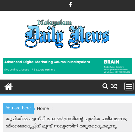
Skip
to
content
You are here
Home
യുപിയിൽ എസ്പി-കോൺഗ്രസിന്റെ പുതിയ പരീക്ഷണം;
തിരഞ്ഞെടുപ്പിന് മുമ്പ് സഖ്യത്തിന് തയ്യാറെടുക്കുന്നു