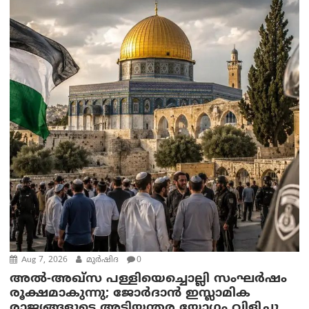
Aug 7, 2026
മുര്‍ഷിദ
0
അൽ-അഖ്‌സ പള്ളിയെച്ചൊല്ലി സംഘർഷം
രൂക്ഷമാകുന്നു; ജോർദാൻ ഇസ്ലാമിക
രാജ്യങ്ങളുടെ അടിയന്തര യോഗം വിളിച്ചു