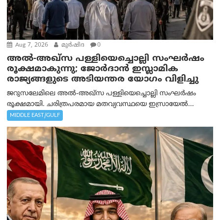
Aug 7, 2026
മുര്‍ഷിദ
0
അൽ-അഖ്‌സ പള്ളിയെച്ചൊല്ലി സംഘർഷം
രൂക്ഷമാകുന്നു; ജോർദാൻ ഇസ്ലാമിക
രാജ്യങ്ങളുടെ അടിയന്തര യോഗം വിളിച്ചു
ജറുസലേമിലെ അൽ-അഖ്‌സ പള്ളിയെച്ചൊല്ലി സംഘർഷം
രൂക്ഷമായി. ചരിത്രപരമായ മതവ്യവസ്ഥയെ ഇസ്രായേൽ...
MIDDLE EAST/GULF