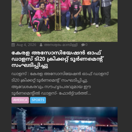
Aug 4, 2026
അനശ്വരം മാമ്പിള്ളി
0
കേരള അസോസിയേഷൻ ഓഫ്
ഡാളസ് ടി20 ക്രിക്കറ്റ് ടൂർണമെന്റ്
സംഘടിപ്പിച്ചു
ഡാളസ് : കേരള അസോസിയേഷൻ ഓഫ് ഡാളസ്
ടി20 ക്രിക്കറ്റ് ടൂർണമെന്റ് സംഘടിപ്പിച്ചു.
ആവേശകരവും സൗഹൃദപരവുമായ ഈ
ടൂർണമെന്റിൽ ഡാളസ്- ഫോർട്ട്‌വര്‍ത്ത്...
AMERICA
SPORTS