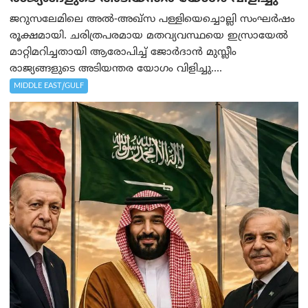
ജറുസലേമിലെ അൽ-അഖ്‌സ പള്ളിയെച്ചൊല്ലി സംഘർഷം
രൂക്ഷമായി. ചരിത്രപരമായ മതവ്യവസ്ഥയെ ഇസ്രായേൽ
മാറ്റിമറിച്ചതായി ആരോപിച്ച് ജോർദാൻ മുസ്ലീം
രാജ്യങ്ങളുടെ അടിയന്തര യോഗം വിളിച്ചു....
MIDDLE EAST/GULF