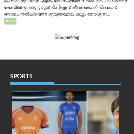
മഹാരാഷ്ട്രയിലെ ഛത്രപതി സംഭാജിനഗറിൽ മതപരിവർത്തന
കേസിൽ ഉൾപ്പെട്ട മുൻ ടിസിഎസ് ജീവനക്കാരി നിദ ഖാന്
അഭയം നൽകിയെന്ന ഗുരുതരമായ കുറ്റം നേരിടുന്ന...
INDIA
SPORTS