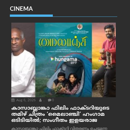
CINEMA
Aug 6, 2026
.
0
കാസാബ്ലാങ്കാ ഫിലിം ഫാക്ടറിയുടെ
തമിഴ് ചിത്രം ‘മൈലാഞ്ചി’ ഹംഗാമ
ഒടിടിയിൽ; സംഗീതം ഇളയരാജ
കാസാബ്ലാങ്കാ ഫിലിം ഫാക്ടറി വിതരണം ചെയ്യുന്ന