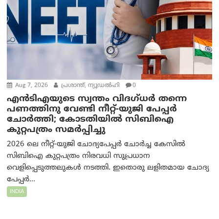
Aug 7, 2026
പ്രശാന്ത്, ന്യൂഡല്‍ഹി
0
എൻ‌ടി‌എയുടെ സ്വന്തം വിദഗ്ധർ തന്നെ
പണത്തിനു വേണ്ടി നീറ്റ്-യു‌ജി പേപ്പർ
ചോർത്തി; കോടതിയില്‍ സിബിഐ
കുറ്റപത്രം സമര്‍പ്പിച്ചു
2026 ലെ നീറ്റ്-യുജി ചോദ്യപേപ്പർ ചോർച്ച കേസിൽ
സിബിഐ കുറ്റപത്രം നിരവധി സുപ്രധാന
വെളിപ്പെടുത്തലുകൾ നടത്തി. ഇതൊരു ലളിതമായ ചോദ്യ
പേപ്പർ...
INDIA