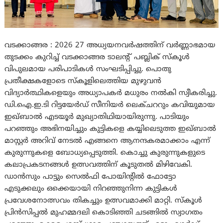
വടക്കാങ്ങര : 2026 27 അധ്യയനവർഷത്തിന് വർണ്ണാഭമായ
തുടക്കം കുറിച്ച് വടക്കാങ്ങര ടാലന്റ് പബ്ലിക് സ്കൂൾ
വിപുലമായ പരിപാടികൾ സംഘടിപ്പിച്ചു. പൊതു
പ്രതീക്ഷകളോടെ സ്കൂളിലെത്തിയ മുഴുവൻ
വിദ്യാർത്ഥികളെയും അധ്യാപകർ മധുരം നൽകി സ്വീകരിച്ചു.
ഡി.ഐ.ഇ.ടി റിട്ടയേർഡ് സീനിയർ ലെക്ചററും കവിയുമായ
ഇഖ്ബാൽ എടയൂർ മുഖ്യാതിഥിയായിരുന്നു. പാടിയും
പറഞ്ഞും അഭിനയിച്ചും കുട്ടികളെ കയ്യിലെടുത്ത ഇഖ്ബാൽ
മാസ്റ്റർ അറിവ് നേടൽ എങ്ങനെ ആനന്ദകരമാക്കാം എന്ന്
കുരുന്നുകളെ ബോധ്യപ്പെടുത്തി. കൊച്ചു കുരുന്നുകളുടെ
കലാപ്രകടനങ്ങൾ ഉത്സവത്തിന് കൂടുതൽ മിഴിവേകി.
ഡാൻസും പാട്ടും സെൽഫി പോയിന്റിൽ ഫോട്ടോ
എടുക്കലും ഒക്കെയായി നിറഞ്ഞുനിന്ന കുട്ടികൾ
പ്രവേശനോത്സവം തികച്ചും ഉത്സവമാക്കി മാറ്റി. സ്കൂൾ
പ്രിൻസിപ്പൽ മുഹമ്മദലി കൊടിഞ്ഞി ചടങ്ങിൽ സ്വാഗതം