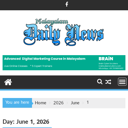
Skip
to
content
You are here
1
Home
2026
June
Day:
June 1, 2026