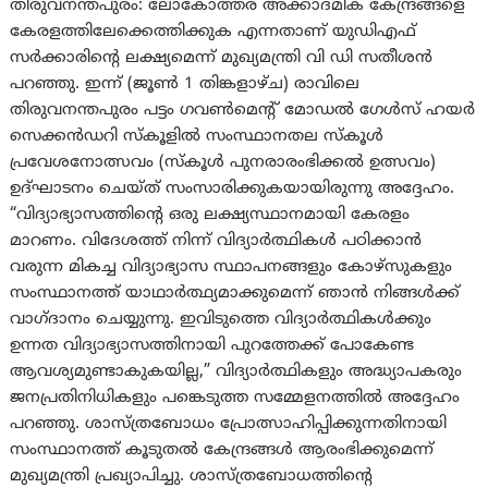
തിരുവനന്തപുരം: ലോകോത്തര അക്കാദമിക് കേന്ദ്രങ്ങളെ
കേരളത്തിലേക്കെത്തിക്കുക എന്നതാണ് യുഡി‌എഫ്
സര്‍ക്കാരിന്റെ ലക്ഷ്യമെന്ന് മുഖ്യമന്ത്രി വി ഡി സതീശൻ
പറഞ്ഞു. ഇന്ന് (ജൂണ്‍ 1 തിങ്കളാഴ്ച) രാവിലെ
തിരുവനന്തപുരം പട്ടം ഗവൺമെന്റ് മോഡൽ ഗേൾസ് ഹയർ
സെക്കൻഡറി സ്കൂളിൽ സംസ്ഥാനതല സ്കൂൾ
പ്രവേശനോത്സവം (സ്കൂൾ പുനരാരംഭിക്കൽ ഉത്സവം)
ഉദ്ഘാടനം ചെയ്ത് സംസാരിക്കുകയായിരുന്നു അദ്ദേഹം.
“വിദ്യാഭ്യാസത്തിന്റെ ഒരു ലക്ഷ്യസ്ഥാനമായി കേരളം
മാറണം. വിദേശത്ത് നിന്ന് വിദ്യാർത്ഥികൾ പഠിക്കാൻ
വരുന്ന മികച്ച വിദ്യാഭ്യാസ സ്ഥാപനങ്ങളും കോഴ്സുകളും
സംസ്ഥാനത്ത് യാഥാർത്ഥ്യമാക്കുമെന്ന് ഞാൻ നിങ്ങൾക്ക്
വാഗ്ദാനം ചെയ്യുന്നു. ഇവിടുത്തെ വിദ്യാർത്ഥികൾക്കും
ഉന്നത വിദ്യാഭ്യാസത്തിനായി പുറത്തേക്ക് പോകേണ്ട
ആവശ്യമുണ്ടാകുകയില്ല,” വിദ്യാർത്ഥികളും അദ്ധ്യാപകരും
ജനപ്രതിനിധികളും പങ്കെടുത്ത സമ്മേളനത്തിൽ അദ്ദേഹം
പറഞ്ഞു. ശാസ്ത്രബോധം പ്രോത്സാഹിപ്പിക്കുന്നതിനായി
സംസ്ഥാനത്ത് കൂടുതൽ കേന്ദ്രങ്ങൾ ആരംഭിക്കുമെന്ന്
മുഖ്യമന്ത്രി പ്രഖ്യാപിച്ചു. ശാസ്ത്രബോധത്തിന്റെ