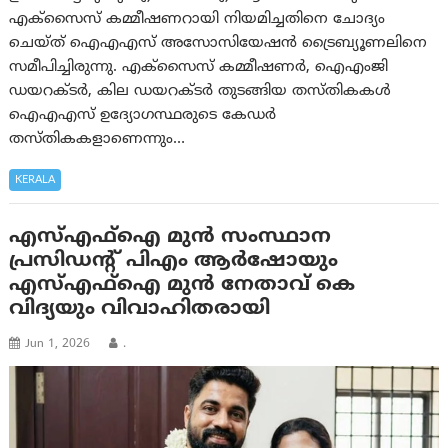
എക്സൈസ് കമ്മീഷണറായി നിയമിച്ചതിനെ ചോദ്യം
ചെയ്ത് ഐഎഎസ് അസോസിയേഷൻ ട്രൈബ്യൂണലിനെ
സമീപിച്ചിരുന്നു. എക്സൈസ് കമ്മീഷണർ, ഐഎംജി
ഡയറക്ടർ, കില ഡയറക്ടർ തുടങ്ങിയ തസ്തികകൾ
ഐഎഎസ് ഉദ്യോഗസ്ഥരുടെ കേഡർ
തസ്തികകളാണെന്നും…
KERALA
എസ്എഫ്ഐ മുൻ സംസ്ഥാന
പ്രസിഡൻ്റ് പിഎം ആർഷോയും
എസ്‌എഫ്‌ഐ മുന്‍ നേതാവ് കെ
വിദ്യയും വിവാഹിതരായി
Jun 1, 2026
.