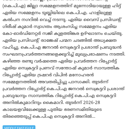
(കെ.പി.എ) ജില്ലാ സമ്മേളനത്തിന് മുന്നോടിയായുള്ള ഹിദ്ദ്
ഏരിയ സമ്മേളനം ടുബ്ലിയിലെ കെ.പി.എ. ഹാളിലുള്ള
കൽപന നഗറിൽ വെച്ച് നടന്നു. ഏരിയ വൈസ് പ്രസിഡന്റ്
ഗിരീഷ് കുമാർ സ്വാഗതം ആശംസിച്ച സമ്മേളനം ഏരിയ
കോ-ഓർഡിനേറ്റർ സജി കുളത്തിങ്കര ഉദ്ഘാടനം ചെയ്തു.
ഏരിയ പ്രസിഡൻ്റ് രാജേഷ് പന്മന ചടങ്ങിൽ അധ്യക്ഷത
വഹിച്ചു. കെ.പി.എ ജനറൽ സെക്രട്ടറി പ്രശാന്ത് പ്രബുദ്ധൻ
സംഘടനപ്രവർത്തനങ്ങളെക്കുറിച്ച് മുഖ്യപ്രഭാഷണം നടത്തി.
കഴിഞ്ഞ രണ്ടു വർഷത്തെ ഏരിയ പ്രവർത്തന റിപ്പോർട്ട്
ഏരിയ സെക്രട്ടറി പ്രണവ് സന്തോഷ്‌ കുമാർ സാമ്പത്തിക
റിപ്പോർട്ട് ഏരിയ ട്രഷറർ വിപിൻ മനോഹരൻ
സമ്മേളനത്തിൽ അവതരിപ്പിച്ചു പാസാക്കി. തുടർന്ന്
പ്രവർത്തന റിപ്പോർട്ട് കെ.പി.എ ജനറൽ സെക്രട്ടറി പ്രശാന്ത്
പ്രബുദ്ധനും സാമ്പത്തിക റിപ്പോർട്ട് കെ.പി.എ സെക്രട്ടറി
അനിൽകുമാറിനും കൈമാറി. തുടർന്ന് 2026-28
കാലയളവിലേക്കുള്ള പുതിയ ഭരണസമിതിയുടെ
തിരഞ്ഞെടുപ്പ് കെ.പി.എ സെക്രട്ടറി അനിൽ…
MIDDLE EAST/GULF