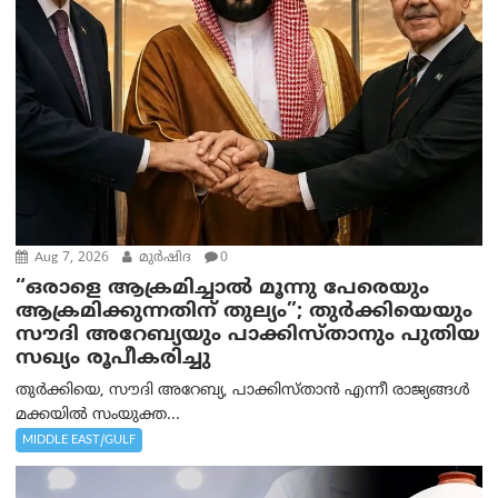
Aug 7, 2026
മുര്‍ഷിദ
0
“ഒരാളെ ആക്രമിച്ചാല്‍ മൂന്നു പേരെയും
ആക്രമിക്കുന്നതിന് തുല്യം”; തുർക്കിയെയും
സൗദി അറേബ്യയും പാക്കിസ്താനും പുതിയ
സഖ്യം രൂപീകരിച്ചു
തുർക്കിയെ, സൗദി അറേബ്യ, പാക്കിസ്താന്‍ എന്നീ രാജ്യങ്ങൾ
മക്കയിൽ സംയുക്ത...
MIDDLE EAST/GULF