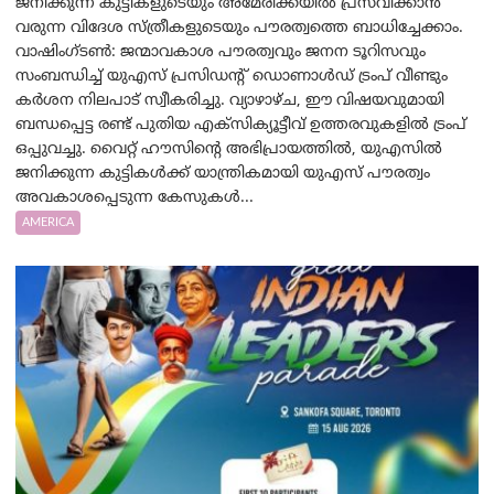
ജനിക്കുന്ന കുട്ടികളുടെയും അമേരിക്കയിൽ പ്രസവിക്കാൻ
വരുന്ന വിദേശ സ്ത്രീകളുടെയും പൗരത്വത്തെ ബാധിച്ചേക്കാം.
വാഷിംഗ്ടണ്‍: ജന്മാവകാശ പൗരത്വവും ജനന ടൂറിസവും
സംബന്ധിച്ച് യുഎസ് പ്രസിഡന്റ് ഡൊണാൾഡ് ട്രംപ് വീണ്ടും
കർശന നിലപാട് സ്വീകരിച്ചു. വ്യാഴാഴ്ച, ഈ വിഷയവുമായി
ബന്ധപ്പെട്ട രണ്ട് പുതിയ എക്സിക്യൂട്ടീവ് ഉത്തരവുകളിൽ ട്രംപ്
ഒപ്പുവച്ചു. വൈറ്റ് ഹൗസിന്റെ അഭിപ്രായത്തിൽ, യുഎസിൽ
ജനിക്കുന്ന കുട്ടികൾക്ക് യാന്ത്രികമായി യുഎസ് പൗരത്വം
അവകാശപ്പെടുന്ന കേസുകൾ...
AMERICA