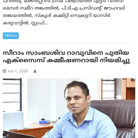
പറഞ്ഞു. മക്കരപ്പറമ്പ് ഗ്രാമ പഞ്ചായത്ത് എട്ടാം വാർഡ്
മെമ്പർ സമീറ തങ്കത്തിൽ, പി.ടി.എ പ്രസിഡന്റ് ജൗഹറലി
തങ്കയത്തിൽ, സ്കൂൾ കമ്മിറ്റി സെക്രട്ടറി യാസിർ
കരുവാട്ടിൽ, സ്റ്റാഫ്…
KERALA
സീറാം സാംബശിവ റാവുവിനെ പുതിയ
എക്സൈസ് കമ്മീഷണറായി നിയമിച്ചു
Jun 1, 2026
.