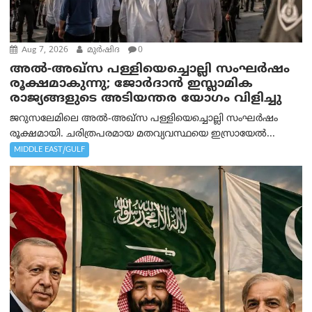
Aug 7, 2026
മുര്‍ഷിദ
0
അൽ-അഖ്‌സ പള്ളിയെച്ചൊല്ലി സംഘർഷം
രൂക്ഷമാകുന്നു; ജോർദാൻ ഇസ്ലാമിക
രാജ്യങ്ങളുടെ അടിയന്തര യോഗം വിളിച്ചു
ജറുസലേമിലെ അൽ-അഖ്‌സ പള്ളിയെച്ചൊല്ലി സംഘർഷം
രൂക്ഷമായി. ചരിത്രപരമായ മതവ്യവസ്ഥയെ ഇസ്രായേൽ...
MIDDLE EAST/GULF