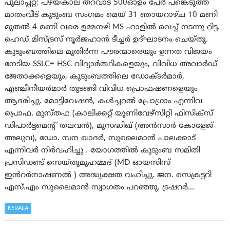
പുലാപ്പറ്റ: പഴയകാല തറവാട് 500ഓളം പേർ പങ്കെടുത്ത
മാതംവീട് കുടുംബ സംഗമം മെയ് 31 ഞായറാഴ്ച 10 മണി
മുതൽ 4 മണി വരെ ഉമ്മനഴി MS ഹാളിൽ വെച്ച് നടന്നു റിട്ട.
ഹെഡ് മിസ്ട്രസ് നൂർജഹാൻ ടീച്ചർ ഉദ്ഘാടനം ചെയ്തു.
കുടുംബത്തിലെ മുതിർന്ന പൗരന്മാരെയും ഉന്നത വിജയം
നേടിയ SSLC+ HSC വിദ്യാർത്ഥികളെയും, വിവിധ അവാർഡ്
ജേതാക്കളെയും, കുടുംബത്തിലെ ഡോക്ടർമാർ,
എഞ്ചീനീയർമാർ തുടങ്ങി വിവിധ പ്രൊഫഷണളെയും
ആദരിച്ചു. മോട്ടിവേഷൻ, കൾച്ചറൽ പ്രോഗ്രാം എന്നിവ
പ്രൊഫ. മുസ്തഫ (കാലിക്കറ്റ് യൂണിവേഴ്സിറ്റി ഫിസിക്സ്
ഡിപാർട്ടമെൻ്റ് തലവന്‍), മുസദ്ധിഖ് (അൻസാർ കോളേജ്
അലുവ), ഡോ. സന ഖാദർ, സുലൈമാൻ പാലക്കാട്
എന്നിവർ നിർവഹിച്ചു . യോഗത്തിൽ കുടുംബ സമിതി
പ്രസിഡണ്ട് സെയ്തുമുഹമ്മദ് (MD ഓയസിസ്
ഇൻറർനാഷണൽ ) അദ്ധ്യക്ഷത വഹിച്ചു. ജന. സെക്രട്ടറി
എസ്.എം സുലൈമാൻ സ്വാഗതം പറഞ്ഞു. ട്രഷറർ…
KERALA