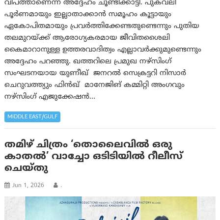
വിപത്താണെന്ന് അദ്ദേഹം ചൂണ്ടിക്കാട്ടി. പുകവലി
പൂര്‍ണമായും ഇല്ലാതാക്കാന്‍ സമൂഹം കൂട്ടായും
ഏകോപിതമായും പ്രവര്‍ത്തിക്കേണ്ടതുണ്ടെന്നും പുതിയ
തലമുറയ്ക്ക് ആരോഗ്യകരമായ ജീവിതശൈലി
കൈമാറാനുള്ള ഉത്തരവാദിത്വം എല്ലാവര്‍ക്കുമുണ്ടെന്നും
അദ്ദേഹം പറഞ്ഞു. ഖത്തറിലെ പ്രമുഖ നഴ്‌സിംഗ്
സംഘടനയായ യുണീഖ് ജനറല്‍ സെക്രട്ടറി നിസാര്‍
ചെറുവത്ത്യും ഫിന്‍ഖ് മാനേജിങ് കമ്മിറ്റി അംഗവും
നഴ്സിംഗ് എജുക്കേഷന്‍…
MIDDLE EAST/GULF
തമിഴ് ചിത്രം ‘തൊലൈവിൽ ഒരു
കാതൽ’ വാച്ചോ ഒടിടിയിൽ റീലീസ്
ചെയ്തു
Jun 1, 2026
.