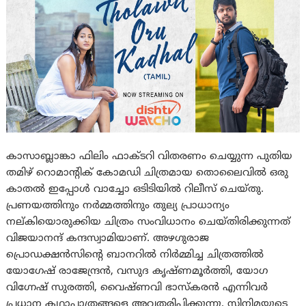
കാസാബ്ലാങ്കാ ഫിലിം ഫാക്ടറി വിതരണം ചെയ്യുന്ന പുതിയ
തമിഴ് റൊമാന്റിക് കോമഡി ചിത്രമായ തൊലൈവിൽ ഒരു
കാതൽ ഇപ്പോൾ വാച്ചോ ഒടിടിയിൽ റിലീസ് ചെയ്തു.
പ്രണയത്തിനും നർമ്മത്തിനും തുല്യ പ്രാധാന്യം
നല്കിയൊരുക്കിയ ചിത്രം സംവിധാനം ചെയ്തിരിക്കുന്നത്
വിജയാനന്ദ് കന്ദസ്വാമിയാണ്. അഴഗുരാജ
പ്രൊഡക്ഷൻസിന്റെ ബാനറിൽ നിർമ്മിച്ച ചിത്രത്തിൽ
യോഗേഷ് രാജേന്ദ്രൻ, വസുദ കൃഷ്ണമൂർത്തി, യോഗ
വിഗ്നേഷ് സുരത്തി, വൈഷ്ണവി ഭാസ്കരൻ എന്നിവർ
പ്രധാന കഥാപാത്രങ്ങളെ അവതരിപ്പിക്കുന്നു. സിനിമയുടെ