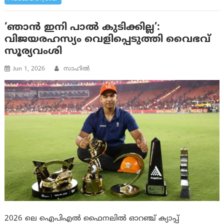
‘ഞാൻ ഇനി പാൽ കുടിക്കില്ല’:
വിജയരഹസ്യം വെളിപ്പെടുത്തി വൈഭവ്
സൂര്യവംശി
Jun 1, 2026
സാഹില്‍
2026 ലെ ഐപിഎൽ ഫൈനലിൽ ഓറഞ്ച് ക്യാപ്പ്