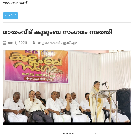
അംഗമാണ്.
KERALA
മാതംവീട് കുടുംബ സംഗമം നടത്തി
Jun 1, 2026
സുലൈമാൻ എസ്.എം