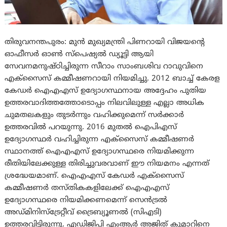
തിരുവനന്തപുരം: മുൻ മുഖ്യമന്ത്രി പിണറായി വിജയന്റെ
ഓഫീസർ ഓൺ സ്പെഷ്യൽ ഡ്യൂട്ടി ആയി
സേവനമനുഷ്ഠിച്ചിരുന്ന സീറാം സാംബശിവ റാവുവിനെ
എക്സൈസ് കമ്മീഷണറായി നിയമിച്ചു. 2012 ബാച്ച് കേരള
കേഡർ ഐഎഎസ് ഉദ്യോഗസ്ഥനായ അദ്ദേഹം പുതിയ
ഉത്തരവാദിത്തത്തോടൊപ്പം നിലവിലുള്ള എല്ലാ അധിക
ചുമതലകളും തുടർന്നും വഹിക്കുമെന്ന് സർക്കാർ
ഉത്തരവില്‍ പറയുന്നു. 2016 മുതൽ ഐപിഎസ്
ഉദ്യോഗസ്ഥർ വഹിച്ചിരുന്ന എക്സൈസ് കമ്മീഷണർ
സ്ഥാനത്ത് ഐഎഎസ് ഉദ്യോഗസ്ഥരെ നിയമിക്കുന്ന
രീതിയിലേക്കുള്ള തിരിച്ചുവരവാണ് ഈ നിയമനം എന്നത്
ശ്രദ്ധേയമാണ്. ഐഎഎസ് കേഡർ എക്സൈസ്
കമ്മീഷണർ തസ്തികകളിലേക്ക് ഐഎഎസ്
ഉദ്യോഗസ്ഥരെ നിയമിക്കണമെന്ന് സെൻട്രൽ
അഡ്മിനിസ്ട്രേറ്റീവ് ട്രൈബ്യൂണൽ (സിഎടി)
ഉത്തരവിട്ടിരുന്നു. എഡിജിപി എംആർ അജിത് കുമാറിനെ