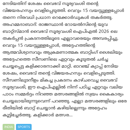
നേടിയതിന് ശേഷം വൈഭവ് സൂര്യവംശി തന്റെ
വിജയരഹസ്യം വെളിപ്പെടുത്തി. വെറും 15 വയസ്സുള്ളപ്പോൾ
തന്നെ നിരവധി പ്രധാന റെക്കോർഡുകൾ തകർത്തു.
അഹമ്മദാബാദ്: രാജസ്ഥാൻ റോയൽസിന്റെ യുവ
ബാറ്റ്സ്മാൻ വൈഭവ് സൂര്യവംശി ഐപിഎൽ 2026 ലെ
തകർപ്പൻ പ്രകടനത്തിലൂടെ എല്ലാവരെയും അമ്പരപ്പിച്ചു.
വെറും 15 വയസ്സുള്ളപ്പോൾ, അദ്ദേഹത്തിന്റെ
ആത്മവിശ്വാസവും ആക്രമണാത്മക ബാറ്റിംഗ് ശൈലിയും
അദ്ദേഹത്തെ സീസണിലെ ഏറ്റവും കൂടുതൽ ചർച്ച
ചെയ്യപ്പെട്ട കളിക്കാരനാക്കി മാറ്റി. ഓറഞ്ച് ക്യാപ്പ് നേടിയ
ശേഷം, വൈഭവ് തന്റെ വിജയരഹസ്യം വെളിപ്പെടുത്തി.
സീസണിലുടനീളം മികച്ച പ്രകടനം കാഴ്ചവെച്ച വൈഭവ്
സൂര്യവംശി, ഈ ഐപിഎല്ലിൽ നിന്ന് പഠിച്ച ഏറ്റവും വലിയ
പാഠം സമ്മർദ്ദം നിറഞ്ഞ മത്സരങ്ങളിൽ സ്വയം കൈകാര്യം
ചെയ്യലായിരുന്നുവെന്ന് പറഞ്ഞു. എല്ലാ മത്സരങ്ങളിലും ഒരേ
രീതിയിൽ ബാറ്റ് ചെയ്യാൻ കഴിയില്ലെന്നും അദ്ദേഹം
കൂട്ടിച്ചേർത്തു. കളിക്കാർ മത്സര…
INDIA
SPORTS