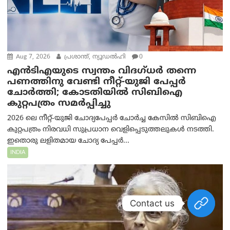
Aug 7, 2026
പ്രശാന്ത്, ന്യൂഡല്‍ഹി
0
എൻ‌ടി‌എയുടെ സ്വന്തം വിദഗ്ധർ തന്നെ
പണത്തിനു വേണ്ടി നീറ്റ്-യു‌ജി പേപ്പർ
ചോർത്തി; കോടതിയില്‍ സിബിഐ
കുറ്റപത്രം സമര്‍പ്പിച്ചു
2026 ലെ നീറ്റ്-യുജി ചോദ്യപേപ്പർ ചോർച്ച കേസിൽ സിബിഐ
കുറ്റപത്രം നിരവധി സുപ്രധാന വെളിപ്പെടുത്തലുകൾ നടത്തി.
ഇതൊരു ലളിതമായ ചോദ്യ പേപ്പർ...
INDIA
Contact us