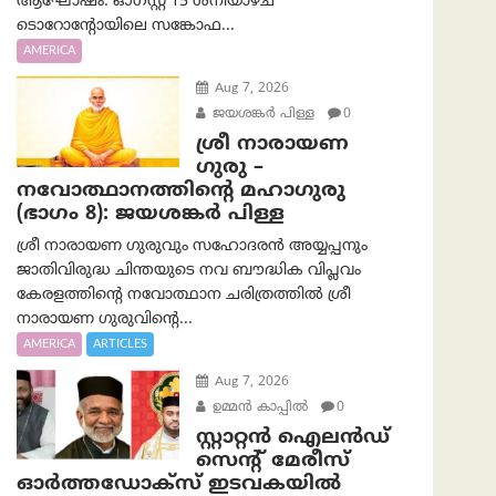
ആഘോഷം. ഓഗസ്റ്റ് 15 ശനിയാഴ്ച
ടൊറോന്റോയിലെ സങ്കോഫ...
AMERICA
Aug 7, 2026
ജയശങ്കര്‍ പിള്ള
0
ശ്രീ നാരായണ
ഗുരു –
നവോത്ഥാനത്തിന്റെ മഹാഗുരു
(ഭാഗം 8): ജയശങ്കര്‍ പിള്ള
ശ്രീ നാരായണ ഗുരുവും സഹോദരൻ അയ്യപ്പനും
ജാതിവിരുദ്ധ ചിന്തയുടെ നവ ബൗദ്ധിക വിപ്ലവം
കേരളത്തിന്റെ നവോത്ഥാന ചരിത്രത്തിൽ ശ്രീ
നാരായണ ഗുരുവിന്റെ...
AMERICA
ARTICLES
Aug 7, 2026
ഉമ്മന്‍ കാപ്പില്‍
0
സ്റ്റാറ്റൻ ഐലൻഡ്
സെന്റ് മേരീസ്
ഓർത്തഡോക്സ് ഇടവകയിൽ