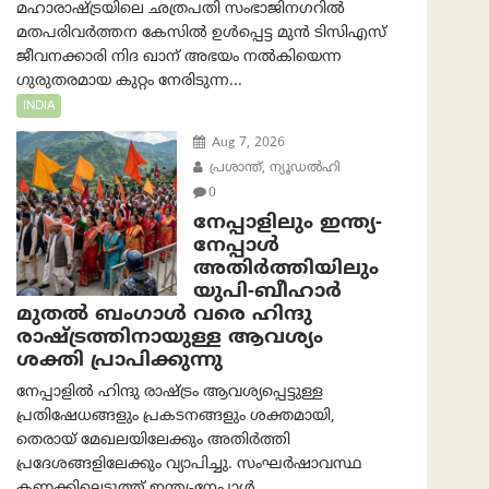
മഹാരാഷ്ട്രയിലെ ഛത്രപതി സംഭാജിനഗറിൽ
മതപരിവർത്തന കേസിൽ ഉൾപ്പെട്ട മുൻ ടിസിഎസ്
ജീവനക്കാരി നിദ ഖാന് അഭയം നൽകിയെന്ന
ഗുരുതരമായ കുറ്റം നേരിടുന്ന...
INDIA
Aug 7, 2026
പ്രശാന്ത്, ന്യൂഡല്‍ഹി
0
നേപ്പാളിലും ഇന്ത്യ-
നേപ്പാൾ
അതിർത്തിയിലും
യുപി-ബീഹാർ
മുതൽ ബംഗാൾ വരെ ഹിന്ദു
രാഷ്ട്രത്തിനായുള്ള ആവശ്യം
ശക്തി പ്രാപിക്കുന്നു
നേപ്പാളിൽ ഹിന്ദു രാഷ്ട്രം ആവശ്യപ്പെട്ടുള്ള
പ്രതിഷേധങ്ങളും പ്രകടനങ്ങളും ശക്തമായി,
തെരായ് മേഖലയിലേക്കും അതിർത്തി
പ്രദേശങ്ങളിലേക്കും വ്യാപിച്ചു. സംഘർഷാവസ്ഥ
കണക്കിലെടുത്ത് ഇന്ത്യ-നേപ്പാൾ