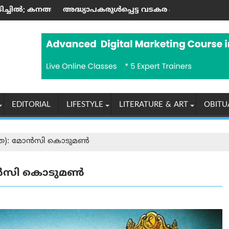
ക ഉയർത്തുന്നു
കരുള്‍പ്പെട്ട വടകര എംഡി‌എം‌എ കേസില്‍ നിര്‍ണ്ണായക ഡിജിറ
രാശിഫലം (07-08
EDITORIAL
LIFESTYLE
LITERATURE & ART
OBITU
(കവിത): മോൻസി കൊടുമൺ
 മോൻസി കൊടുമൺ