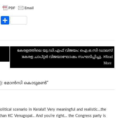
R
S
e
h
d
ar
di
e
കേരളത്തിലെ യു.ഡി.എഫ് വിജയം: ഐ.ഒ.സി ഡാലസ്
t
കേരള ചാപ്റ്റർ വിജയാഘോഷം സംഘടിപ്പിച്ചു.
വിത): മോൻസി കൊടുമൺ”
litical scenario in Kerala!! Very meaningful and realistic…the
than KC Venugopal.. And you’re right… the Congress party is