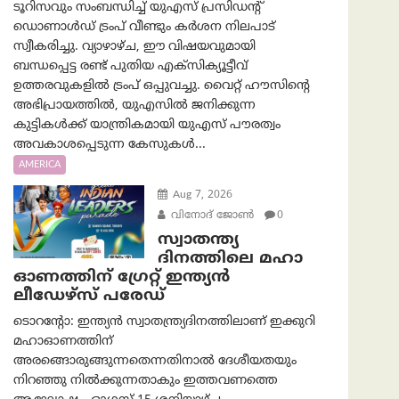
ടൂറിസവും സംബന്ധിച്ച് യുഎസ് പ്രസിഡന്റ്
ഡൊണാൾഡ് ട്രംപ് വീണ്ടും കർശന നിലപാട്
സ്വീകരിച്ചു. വ്യാഴാഴ്ച, ഈ വിഷയവുമായി
ബന്ധപ്പെട്ട രണ്ട് പുതിയ എക്സിക്യൂട്ടീവ്
ഉത്തരവുകളിൽ ട്രംപ് ഒപ്പുവച്ചു. വൈറ്റ് ഹൗസിന്റെ
അഭിപ്രായത്തിൽ, യുഎസിൽ ജനിക്കുന്ന
കുട്ടികൾക്ക് യാന്ത്രികമായി യുഎസ് പൗരത്വം
അവകാശപ്പെടുന്ന കേസുകൾ...
AMERICA
Aug 7, 2026
വിനോദ് ജോൺ
0
സ്വാതന്ത്യ
ദിനത്തിലെ മഹാ
ഓണത്തിന് ഗ്രേറ്റ് ഇന്ത്യൻ
ലീഡേഴ്സ് പരേഡ്
ടൊറന്റോ: ഇന്ത്യൻ സ്വാതന്ത്ര്യദിനത്തിലാണ് ഇക്കുറി
മഹാഓണത്തിന്
അരങ്ങൊരുങ്ങുന്നതെന്നതിനാൽ ദേശീയതയും
നിറഞ്ഞു നിൽക്കുന്നതാകും ഇത്തവണത്തെ