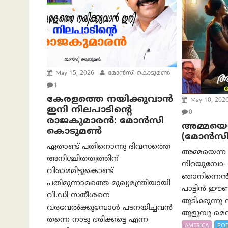
May 15, 2026
മോൻസി കൊടുമൺ
1
കേരളത്തെ നയിക്കുവാൻ
May 10, 202
ഇനി നിലപാടിൻ്റെ
0
രാജകുമാരൻ: മോൻസി
അമ്മയെ
കൊടുമൺ
(മോൻസ
ഏതാണ്ട് പതിനൊന്നു ദിവസത്തെ
അമ്മയെന്ന 
അനിശ്ചിതത്വത്തിന്
നിറയുമ്പോ- 
വിരാമമിട്ടുകൊണ്ട്
ഞാനിന്നെൻ 
പതിമൂന്നാമത്തെ മുഖ്യമന്ത്രിയായി
പാട്ടിൻ ഈണ
വി.ഡി സതീശനെ
തുടിക്കുന്
വരവേൽക്കുമ്പോൾ പടനയിച്ചവൻ
തുളുമ്പു മെൻ
തന്നെ നാടു ഭരിക്കട്ടെ എന്ന
AMERICA
PO