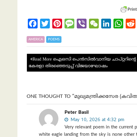
Fa
T
Pi
M
Vi
W
Li
W
ce
w
nt
es
b
e
n
h
b
itt
er
sa
er
C
ke
at
AMERICA
POEMS
o
er
es
g
h
dI
s
Post
o
t
e
at
n
A
ഐഒസി പെൻസിൽവാനിയ ചാപ്റ്ററിന്റെ
navigation
കേരളാ തിരഞ്ഞെടുപ്പ് വിജയാഘോഷം
k
p
p
ONE THOUGHT TO “മുഖ്യമന്ത്രിക്കസേര (ക
Peter Basil
May 10, 2026 at 4:32 pm
Very relevant poem in the current po
white eagle landing from the sky is none other 