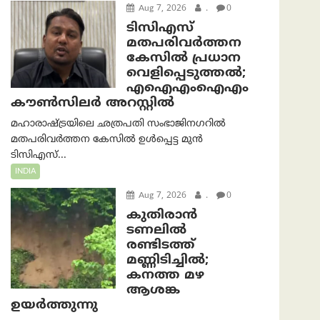
Aug 7, 2026
.
0
ടിസിഎസ്
മതപരിവർത്തന
കേസിൽ പ്രധാന
വെളിപ്പെടുത്തൽ;
എഐഎംഐഎം
കൗൺസിലർ അറസ്റ്റിൽ
മഹാരാഷ്ട്രയിലെ ഛത്രപതി സംഭാജിനഗറിൽ
മതപരിവർത്തന കേസിൽ ഉൾപ്പെട്ട മുൻ
ടിസിഎസ്...
INDIA
Aug 7, 2026
.
0
കുതിരാൻ
ടണലിൽ
രണ്ടിടത്ത്
മണ്ണിടിച്ചിൽ;
കനത്ത മഴ
ആശങ്ക
ഉയർത്തുന്നു