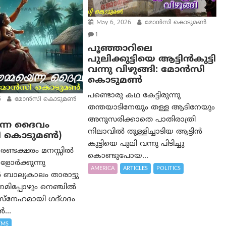
May 6, 2026
മോൻസി കൊടുമൺ
1
പൂഞ്ഞാറിലെ
പുലിക്കുട്ടിയെ ആട്ടിൻകുട്ടി
വന്നു വിഴുങ്ങി: മോൻസി
കൊടുമൺ
പണ്ടൊരു കഥ കേട്ടിരുന്നു
6
മോൻസി കൊടുമൺ
തന്തയാടിനേയും തള്ള ആടിനേയും
അനുസരിക്കാതെ പാതിരാത്രി
ന്ന ദൈവം
നിലാവിൽ തുള്ളിച്ചാടിയ ആട്ടിൻ
ി കൊടുമൺ)
കുട്ടിയെ പുലി വന്നു പിടിച്ചു
രണ്ടക്ഷരം മനസ്സിൽ
കൊണ്ടുപോയ...
ളോർക്കുന്നു
AMERICA
ARTICLES
POLITICS
ബാല്യകാലം താരാട്ടു
മിപ്പോഴും നെഞ്ചിൽ
നു സ്നേഹമായി ഗദ്ഗദം
...
EMS