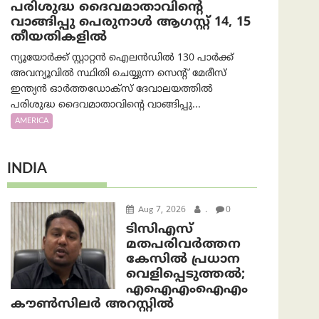
പരിശുദ്ധ ദൈവമാതാവിന്റെ
വാങ്ങിപ്പു പെരുനാൾ ആഗസ്റ്റ് 14, 15
തീയതികളിൽ
ന്യൂയോർക്ക് സ്റ്റാറ്റൻ ഐലൻഡിൽ 130 പാർക്ക്
അവന്യൂവിൽ സ്ഥിതി ചെയ്യുന്ന സെന്റ് മേരീസ്
ഇന്ത്യൻ ഓർത്തഡോക്സ് ദേവാലയത്തിൽ
പരിശുദ്ധ ദൈവമാതാവിന്റെ വാങ്ങിപ്പു...
AMERICA
INDIA
Aug 7, 2026
.
0
ടിസിഎസ്
മതപരിവർത്തന
കേസിൽ പ്രധാന
വെളിപ്പെടുത്തൽ;
എഐഎംഐഎം
കൗൺസിലർ അറസ്റ്റിൽ