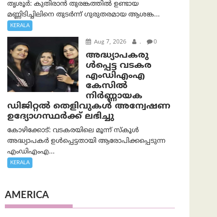
തൃശൂർ: കുതിരാൻ തുരങ്കത്തിൽ ഉണ്ടായ
മണ്ണിടിച്ചിലിനെ തുടർന്ന് ഗുരുതരമായ ആശങ്ക...
KERALA
Aug 7, 2026
.
0
അദ്ധ്യാപകരു
ള്‍പ്പെട്ട വടകര
എംഡി‌എം‌എ
കേസില്‍
നിര്‍ണ്ണായക
ഡിജിറ്റല്‍ തെളിവുകള്‍ അന്വേഷണ
ഉദ്യോഗസ്ഥര്‍ക്ക് ലഭിച്ചു
കോഴിക്കോട്: വടകരയിലെ മൂന്ന് സ്കൂൾ
അദ്ധ്യാപകർ ഉൾപ്പെട്ടതായി ആരോപിക്കപ്പെടുന്ന
എംഡിഎംഎ...
KERALA
AMERICA