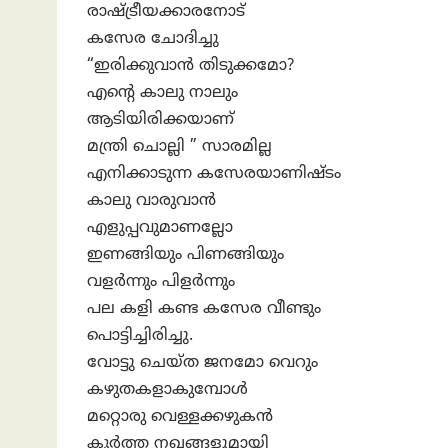
രാഷ്ട്രീയക്കാരനോട്
കസേര ചോദിച്ചു
“ഇരിക്കുവാൻ തിടുക്കമോ?
എൻ്റെ കാലു നാലും
ആടിയിരിക്കയാണ്
മന്ത്രി ചൊല്ലി ” സാരമില്ല
എനിക്കാടുന്ന കസേരയാണിഷ്ടം
കാലു വാരുവാൻ
എളുപ്പവുമാണല്ലോ
ഇണങ്ങിയും പിണങ്ങിയും
വളർന്നും പിളർന്നും
പല കളി കണ്ട കസേര വീണ്ടും
പൊട്ടിച്ചിരിച്ചു.
വോട്ടു ചെയ്ത ജനമോ വെറും
കഴുതകളാകുമ്പോൾ
മറ്റൊരു വെള്ളക്കഴുകൻ
കൂർത്ത നഖങ്ങളുമായി