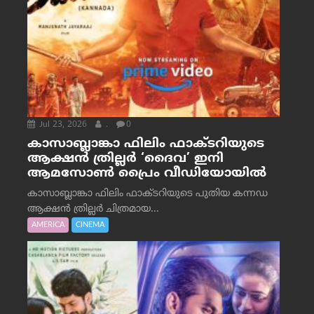
Jul 23, 2026
.
0
കാസാബ്ലാങ്കാ ഫിലിം ഫാക്ടറിയുടെ
ആക്ഷൻ ത്രില്ലർ ‘ദൈവ’ ഇനി
ആമസോൺ പ്രൈം വീഡിയോയിൽ
കാസാബ്ലാങ്കാ ഫിലിം ഫാക്ടറിയുടെ പുതിയ കന്നഡ
ആക്ഷൻ ത്രില്ലർ ചിത്രമായ...
AMERICA
CINEMA