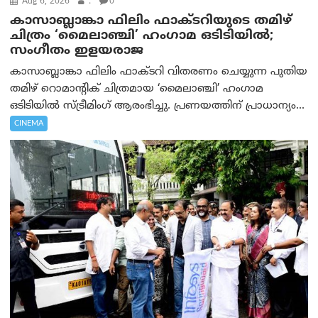
Aug 6, 2026
.
0
കാസാബ്ലാങ്കാ ഫിലിം ഫാക്ടറിയുടെ തമിഴ്
ചിത്രം ‘മൈലാഞ്ചി’ ഹംഗാമ ഒടിടിയിൽ;
സംഗീതം ഇളയരാജ
കാസാബ്ലാങ്കാ ഫിലിം ഫാക്ടറി വിതരണം ചെയ്യുന്ന പുതിയ
തമിഴ് റൊമാന്റിക് ചിത്രമായ ‘മൈലാഞ്ചി’ ഹംഗാമ
ഒടിടിയിൽ സ്ട്രീമിംഗ് ആരംഭിച്ചു. പ്രണയത്തിന് പ്രാധാന്യം...
CINEMA