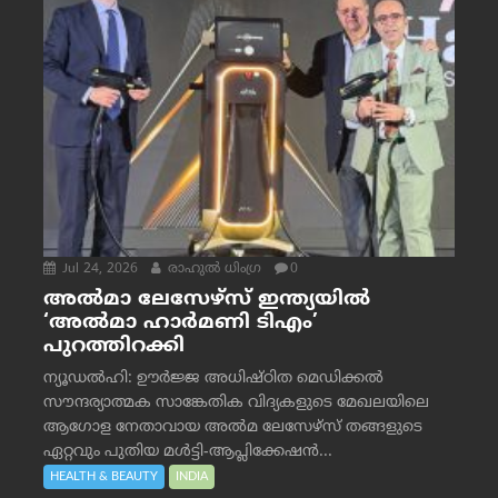
Jul 24, 2026
രാഹുല്‍ ധിംഗ്ര
0
അൽമാ ലേസേഴ്സ് ഇന്ത്യയിൽ
‘അൽമാ ഹാർമണി ടിഎം’
പുറത്തിറക്കി
ന്യൂഡൽഹി: ഊർജ്ജ അധിഷ്ഠിത മെഡിക്കൽ
സൗന്ദര്യാത്മക സാങ്കേതിക വിദ്യകളുടെ മേഖലയിലെ
ആഗോള നേതാവായ അൽമ ലേസേഴ്സ് തങ്ങളുടെ
ഏറ്റവും പുതിയ മൾട്ടി-ആപ്ലിക്കേഷൻ...
HEALTH & BEAUTY
INDIA