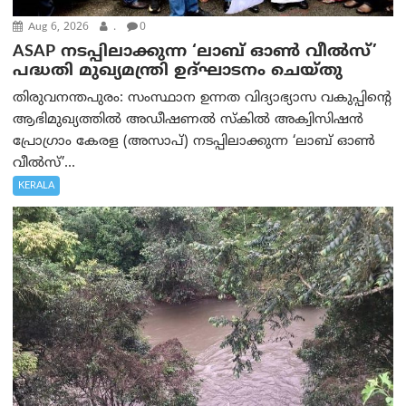
Aug 6, 2026
.
0
ASAP നടപ്പിലാക്കുന്ന ‘ലാബ് ഓൺ വീൽസ്’
പദ്ധതി മുഖ്യമന്ത്രി ഉദ്ഘാടനം ചെയ്തു
തിരുവനന്തപുരം: സംസ്ഥാന ഉന്നത വിദ്യാഭ്യാസ വകുപ്പിന്റെ
ആഭിമുഖ്യത്തിൽ അഡീഷണൽ സ്കിൽ അക്വിസിഷൻ
പ്രോഗ്രാം കേരള (അസാപ്) നടപ്പിലാക്കുന്ന ‘ലാബ് ഓൺ
വീൽസ്’...
KERALA