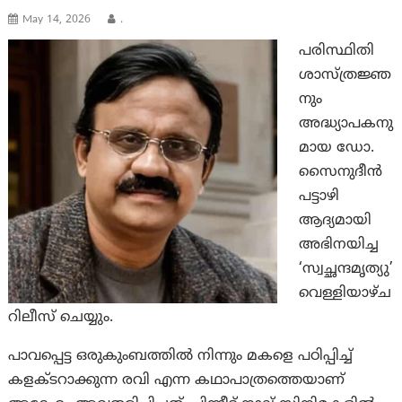
May 14, 2026
.
പരിസ്ഥിതി
ശാസ്‌ത്രജ്ഞ
നും
അദ്ധ്യാപകനു
മായ ഡോ.
സൈനുദീൻ
പട്ടാഴി
ആദ്യമായി
അഭിനയിച്ച
‘സ്വച്ഛന്ദമൃത്യു’
വെള്ളിയാഴ്ച
റിലീസ് ചെയ്യും.
പാവപ്പെട്ട ഒരുകുംബത്തിൽ നിന്നും മകളെ പഠിപ്പിച്ച്
കളക്ടറാക്കുന്ന രവി എന്ന കഥാപാത്രത്തെയാണ്