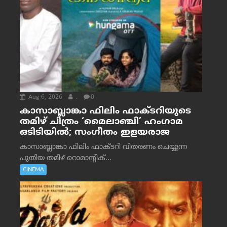
Aug 6, 2026
.
0
കാസാബ്ലാങ്കാ ഫിലിം ഫാക്ടറിയുടെ
തമിഴ് ചിത്രം ‘മൈലാഞ്ചി’ ഹംഗാമ
ഒടിടിയിൽ; സംഗീതം ഇളയരാജ
കാസാബ്ലാങ്കാ ഫിലിം ഫാക്ടറി വിതരണം ചെയ്യുന്ന
പുതിയ തമിഴ് റൊമാന്റിക്...
CINEMA