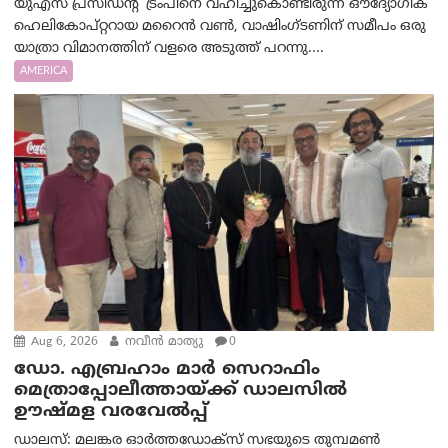
യുഎസ് പ്രസിഡന്റ് ട്രംപിനെ വഹിച്ചുകൊണ്ടിരുന്ന ഔദ്യോഗിക
ഹെലികോപ്റ്ററായ മറൈൻ വൺ, വാഷിംഗ്ടണിന് സമീപം ഒരു
യാത്രാ വിമാനത്തിന് വളരെ അടുത്ത് പറന്നു....
AMERICA
Aug 6, 2026
നവീൻ മാത്യു
0
ഡോ. എബ്രഹാം മാർ സെറാഫിം
മെത്രാപ്പോലീത്തായ്ക്ക് ഡാലസിൽ
ഊഷ്മള വരവേൽപ്പ്
ഡാലസ്: മലങ്കര ഓർത്തഡോക്സ് സഭയുടെ തുമ്പമൺ