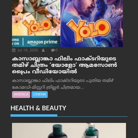
Jul 19, 2026
.
0
കാസാബ്ലാങ്കാ ഫിലിം ഫാക്ടറിയുടെ
തമിഴ് ചിത്രം ‘യോളോ’ ആമസോൺ
പ്രൈം വീഡിയോയിൽ
കാസാബ്ലാങ്കാ ഫിലിം ഫാക്ടറിയുടെ പുതിയ തമിഴ്
കോമഡി-മിസ്റ്ററി ത്രില്ലർ ചിത്രമായ...
AMERICA
CINEMA
HEALTH & BEAUTY