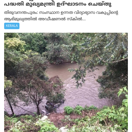
പദ്ധതി മുഖ്യമന്ത്രി ഉദ്ഘാടനം ചെയ്തു
തിരുവനന്തപുരം: സംസ്ഥാന ഉന്നത വിദ്യാഭ്യാസ വകുപ്പിന്റെ
ആഭിമുഖ്യത്തിൽ അഡീഷണൽ സ്കിൽ...
KERALA