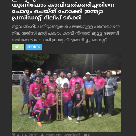
യൂണിഫോം കാവിവത്ക്കരിച്ചതിനെ
ചോദ്യം ചെയ്ത് ഹോക്കി ഇന്ത്യാ
പ്രസിഡന്റ് ദിലീപ് ടര്‍ക്കി
ന്യൂഡൽഹി: പതിറ്റാണ്ടുകൾ പഴക്കമുള്ള പരമ്പരാഗത
നീല ജേഴ്‌സി മാറ്റി പകരം കാവി നിറത്തിലുള്ള ജേഴ്‌സി
ധരിക്കാൻ ഹോക്കി ഇന്ത്യ തീരുമാനിച്ചു. ഓഗസ്റ്റ്...
INDIA
SPORTS
Aug 4, 2026
അനശ്വരം മാമ്പിള്ളി
0