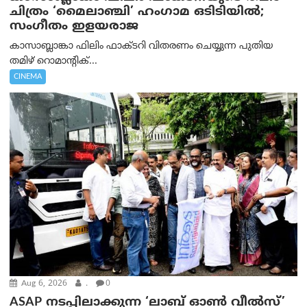
ചിത്രം ‘മൈലാഞ്ചി’ ഹംഗാമ ഒടിടിയിൽ;
സംഗീതം ഇളയരാജ
കാസാബ്ലാങ്കാ ഫിലിം ഫാക്ടറി വിതരണം ചെയ്യുന്ന പുതിയ
തമിഴ് റൊമാന്റിക്...
CINEMA
Aug 6, 2026
.
0
ASAP നടപ്പിലാക്കുന്ന ‘ലാബ് ഓൺ വീൽസ്’