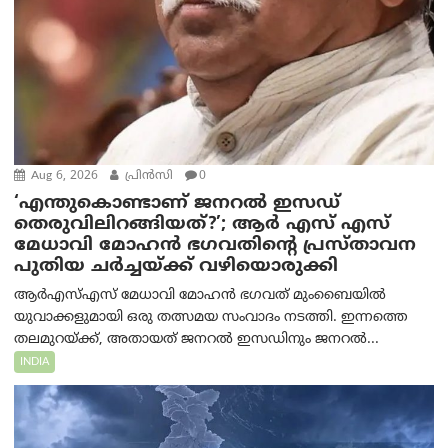
Aug 6, 2026
പ്രിന്‍സി
0
‘എന്തുകൊണ്ടാണ് ജനറൽ ഇസഡ്
തെരുവിലിറങ്ങിയത്?’; ആര്‍ എസ് എസ്
മേധാവി മോഹൻ ഭഗവതിന്റെ പ്രസ്താവന
പുതിയ ചര്‍ച്ചയ്ക്ക് വഴിയൊരുക്കി
ആർ‌എസ്‌എസ് മേധാവി മോഹൻ ഭഗവത് മുംബൈയിൽ
യുവാക്കളുമായി ഒരു തത്സമയ സംവാദം നടത്തി. ഇന്നത്തെ
തലമുറയ്ക്ക്, അതായത് ജനറൽ ഇസഡിനും ജനറൽ...
INDIA