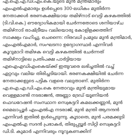
എ.ഐ.എ.ഡി.എം.കെ.യുടെ മുൻ മന്ത്രിമാരും
എംഎൽഎമാരും ഉൾപ്പെടെ 300-ലധികം മുതിർന്ന
നേതാക്കൾ ഭരണകക്ഷിയായ തമിഴ്‌നാട് വെട്ടി കഴകത്തിൽ
(ടി.വി.കെ.) ഔദ്യോഗികമായി ചേർന്നതോടെ ശനിയാഴ്ച
തമിഴ്‌നാട് രാഷ്ട്രീയം വലിയൊരു കോളിളക്കത്തിന്
സാക്ഷ്യം വഹിച്ചു. ചെന്നൈ: നിരവധി പ്രമുഖ മുൻ മന്ത്രിമാർ,
എംഎൽഎമാർ, സംഘടനാ ഉദ്യോഗസ്ഥർ എന്നിവർ
കൂറുമാറി തമിഴക വെട്ടി കഴകത്തിൽ ചേർന്നത്
തമിഴ്‌നാട്ടിലെ പ്രതിപക്ഷ പാർട്ടിയായ
എഐഎഡിഎംകെയ്ക്ക് ഇതുവരെ ലഭിച്ചതിൽ വച്ച്
ഏറ്റവും വലിയ തിരിച്ചടിയായി. ഭരണകക്ഷിയിൽ ചേര്‍ന്ന
നേതാക്കളുടെ പട്ടിക വളരെ വലുതാണ്. മുതിർന്ന
എ.ഐ.എ.ഡി.എം.കെ നേതാവും മുൻ മന്ത്രിയുമായ
വെള്ളമാണ്ടി നടരാജൻ, അണ്ണാ ട്രേഡ് യൂണിയൻ
ഫെഡറേഷൻ സംസ്ഥാന സെക്രട്ടറി കമലക്കണ്ണൻ, മുൻ
മൈലാപ്പൂർ എംഎൽഎ നടരാജ്, മുൻ മന്ത്രി ആനന്ദൻ
എന്നിവർ ഇതിൽ ഉൾപ്പെടുന്നു. കൂടാതെ, മുൻ പരമക്കുടി
എംഎൽഎ സദൻ പ്രഭാകർ, തിരുപ്പട്ടൂർ സിറ്റി സെക്രട്ടറി
ഡി.ടി. കുമാർ എന്നിവരും നൂറുകണക്കിന്