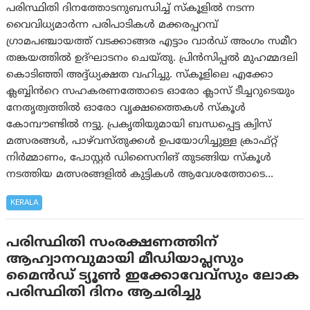
പരിസ്ഥിതി ദിനത്തോടനുബന്ധിച്ച് സ്കൂളിൽ നടന്ന
വൈവിധ്യമാർന്ന പരിപാടികൾ മക്കരപ്പറമ്പ്
ഗ്രാമപഞ്ചായത്ത് വടക്കാങ്ങര എട്ടാം വാർഡ് അംഗം സമീറ
തങ്കയത്തിൽ ഉദ്ഘാടനം ചെയ്തു. പ്രിൻസിപ്പൽ മുഹമ്മദലി
കൊടിഞ്ഞി അദ്ദ്ധ്യക്ഷത വഹിച്ചു. സ്കൂളിലെ എക്കോ
ക്ലബ്ബിൻറെ സഹകരണത്തോടെ ഓരോ ക്ലാസ് ടീച്ചറുടെയും
നേതൃത്വത്തിൽ ഓരോ വൃക്ഷത്തൈകൾ സ്കൂൾ
കോമ്പൗണ്ടിൽ നട്ടു. പ്രകൃതിയുമായി ബന്ധപ്പെട്ട ക്വിസ്
മത്സരങ്ങൾ, പാഴ്‌വസ്തുക്കൾ ഉപയോഗിച്ചുള്ള ക്രാഫ്റ്റ്
നിർമ്മാണം, പോസ്റ്റർ ഡിസൈനിങ് തുടങ്ങിയ സ്കൂൾ
നടത്തിയ മത്സരങ്ങളിൽ കുട്ടികൾ ആവേശത്തോടെ…
KERALA
പരിസ്ഥിതി സംരക്ഷണത്തിന്
ആഹ്വാനവുമായി മീഡിയാപ്ലസും
മൈന്‍ഡ് ട്യൂണ്‍ ഇക്കോവേവ്‌സും ലോക
പരിസ്ഥിതി ദിനം ആചരിച്ചു