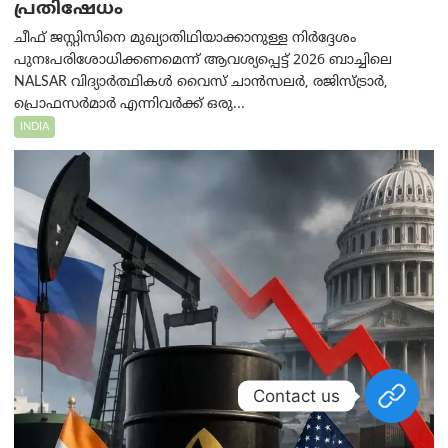
പ്രതിഷേധം
ചീഫ് ജസ്റ്റിസിനെ മുഖ്യാതിഥിയാക്കാനുള്ള നിർദ്ദേശം
പുനഃപരിശോധിക്കണമെന്ന് ആവശ്യപ്പെട്ട് 2026 ബാച്ചിലെ
NALSAR വിദ്യാർത്ഥികൾ വൈസ് ചാൻസലർ, രജിസ്ട്രാർ,
പ്രൊഫസർമാർ എന്നിവർക്ക് ഒരു...
INDIA
Contact us