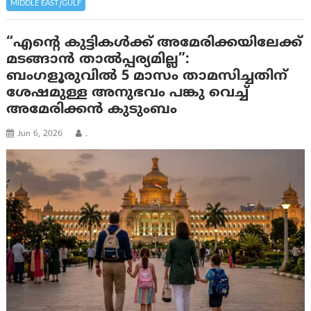
MIDDLE EAST/GULF
“എന്റെ കുട്ടികൾക്ക് അമേരിക്കയിലേക്ക്
മടങ്ങാൻ താൽപ്പര്യമില്ല”:
ബംഗളൂരുവിൽ 5 മാസം താമസിച്ചതിന്
ശേഷമുള്ള അനുഭവം പങ്കു വെച്ച്
അമേരിക്കൻ കുടുംബം
Jun 6, 2026
.