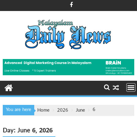
Skip
to
content
You are here
6
Home
2026
June
Day:
June 6, 2026