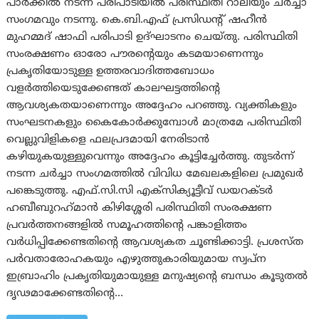
പാര്‍ക്കില്‍ നടന്ന പരിപാടിയില്‍ പരിസ്ഥിതി റാലിയും ചര്‍ച്ചാ
സംഗമവും നടന്നു. കെ.ബി.എഫ് പ്രസിഡന്റ് ഷഹീന്‍
മുഹമ്മദ് ഷാഫി പരിപാടി ഉദ്ഘാടനം ചെയ്തു. പരിസ്ഥിതി
സംരക്ഷണം ഓരോ പൗരന്റെയും കടമയാണെന്നും
പ്രകൃതിയോടുള്ള ഉത്തരവാദിത്തബോധം
വളര്‍ത്തിയെടുക്കേണ്ടത് കാലഘട്ടത്തിന്റെ
ആവശ്യകതയാണെന്നും അദ്ദേഹം പറഞ്ഞു. വ്യക്തികളും
സംഘടനകളും കൈകോര്‍ക്കുമ്പോള്‍ മാത്രമേ പരിസ്ഥിതി
വെല്ലുവിളികളെ ഫലപ്രദമായി നേരിടാന്‍
കഴിയുകയുള്ളുവെന്നും അദ്ദേഹം കൂട്ടിച്ചേര്‍ത്തു. തുടര്‍ന്ന്
നടന്ന ചര്‍ച്ചാ സംഗമത്തില്‍ വിവിധ മേഖലകളിലെ പ്രമുഖര്‍
പങ്കെടുത്തു. എഫ്.സി.സി എക്‌സിക്യൂട്ടീവ് ഡയറക്ടര്‍
ഹബീബുറഹ്‌മാന്‍ കിഴിശ്ശേരി പരിസ്ഥിതി സംരക്ഷണ
പ്രവര്‍ത്തനങ്ങളില്‍ സമൂഹത്തിന്റെ പങ്കാളിത്തം
വര്‍ധിപ്പിക്കേണ്ടതിന്റെ ആവശ്യകത ചൂണ്ടിക്കാട്ടി. പ്രശസ്ത
പര്‍വതാരോഹകയും എഴുത്തുകാരിയുമായ സ്വപ്ന
ഇബ്രാഹിം പ്രകൃതിയുമായുള്ള മനുഷ്യന്റെ ബന്ധം കൂടുതല്‍
ദൃഢമാക്കേണ്ടതിന്റെ…