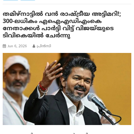
തമിഴ്നാട്ടിൽ വൻ രാഷ്ട്രീയ അട്ടിമറി!;
300-ലധികം എഐഎഡിഎംകെ
നേതാക്കൾ പാർട്ടി വിട്ട് വിജയ്‌യുടെ
ടിവികെയിൽ ചേർന്നു
Jun 6, 2026
പ്രിന്‍സി