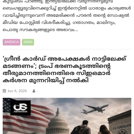
കുടുംബം പറഞ്ഞു. ഇന്ത്യയിലേക്ക് വരുന്നതിനുമുമ്പ്
ബെംഗളൂരുവിനെക്കുറിച്ച് ഇന്റർനെറ്റിൽ ധാരാളം കാര്യങ്ങൾ
വായിച്ചിരുന്നുവെന്ന് അമേരിക്കൻ പൗരൻ തന്റെ സോഷ്യൽ
മീഡിയ പോസ്റ്റിൽ വിശദീകരിച്ചു. ഗതാഗതം, മാലിന്യം,
പൊതു സൗകര്യങ്ങളുടെ അഭാവം…
AMERICA
INDIA
‘ഗ്രീൻ കാർഡ് അപേക്ഷകർ നാട്ടിലേക്ക്
മടങ്ങണം’; ട്രംപ് ഭരണകൂടത്തിന്റെ
തീരുമാനത്തിനെതിരെ സിഇഒമാർ
കർശന മുന്നറിയിപ്പ് നൽകി
Jun 6, 2026
.