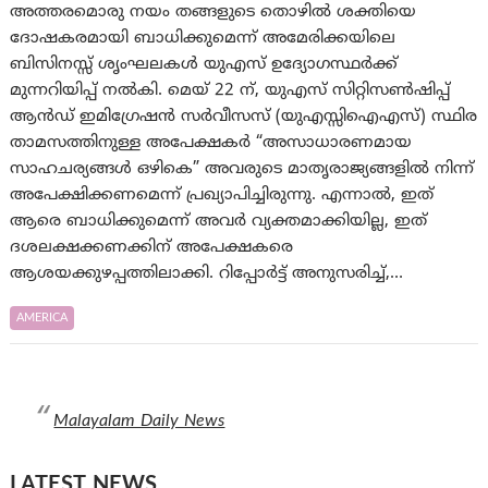
അത്തരമൊരു നയം തങ്ങളുടെ തൊഴിൽ ശക്തിയെ
ദോഷകരമായി ബാധിക്കുമെന്ന് അമേരിക്കയിലെ
ബിസിനസ്സ് ശൃംഘലകള്‍ യുഎസ് ഉദ്യോഗസ്ഥർക്ക്
മുന്നറിയിപ്പ് നൽകി. മെയ് 22 ന്, യുഎസ് സിറ്റിസൺഷിപ്പ്
ആൻഡ് ഇമിഗ്രേഷൻ സർവീസസ് (യുഎസ്സിഐഎസ്) സ്ഥിര
താമസത്തിനുള്ള അപേക്ഷകർ “അസാധാരണമായ
സാഹചര്യങ്ങൾ ഒഴികെ” അവരുടെ മാതൃരാജ്യങ്ങളിൽ നിന്ന്
അപേക്ഷിക്കണമെന്ന് പ്രഖ്യാപിച്ചിരുന്നു. എന്നാല്‍, ഇത്
ആരെ ബാധിക്കുമെന്ന് അവർ വ്യക്തമാക്കിയില്ല, ഇത്
ദശലക്ഷക്കണക്കിന് അപേക്ഷകരെ
ആശയക്കുഴപ്പത്തിലാക്കി. റിപ്പോർട്ട് അനുസരിച്ച്,…
AMERICA
Malayalam Daily News
LATEST NEWS