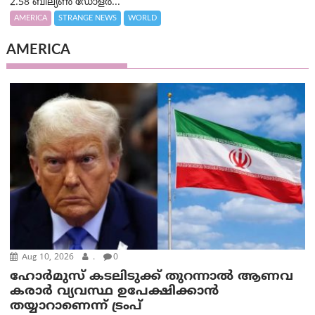
2.58 ബില്യൺ ഡോളർ...
AMERICA
STRANGE NEWS
WORLD
AMERICA
Aug 10, 2026
.
0
ഹോർമുസ് കടലിടുക്ക് തുറന്നാൽ ആണവ
കരാർ വ്യവസ്ഥ ഉപേക്ഷിക്കാൻ
തയ്യാറാണെന്ന് ട്രം‌പ്