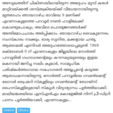
അസുഖത്തിന് ചികിത്സയിലായിരുന്ന അദ്ദേഹം മുമ്പ് കരൾ
മാറ്റിവയ്ക്കൽ ശസ്ത്രക്രിയയ്ക്ക് വിധേയനായിരുന്നു.
മൃതദേഹം ഞായറാഴ്ച രാവിലെ 9 മണിക്ക്
എറണാകുളത്തെ പറവൂർ ടൗൺ ഹാളിലേക്ക്
കൊണ്ടുപോകും, ​​അവിടെ പൊതുജനങ്ങൾക്ക്
അന്തിമോപചാരം അർപ്പിക്കാം. ഞായറാഴ്ച വൈകുന്നേരം
സംസ്കാരം നടക്കും. ഭാര്യ സുനിത, മക്കളായ ചന്തു,
ആരോമൽ എന്നിവർ അദ്ദേഹത്തോടൊപ്പമുണ്ട്. 1969
ഒക്ടോബർ 9 ന് എറണാകുളം ജില്ലയിലെ നോർത്ത്
പറവൂരിൽ ഗംഗാധരന്റെയും കൗസല്യയുടെയും ഇളയ
മകനായി ജനിച്ച സലിം കുമാർ, സാമൂഹിക
പരിഷ്കർത്താവായ സഹോദരൻ അയ്യപ്പന്റെ കടുത്ത
ആരാധകനായിരുന്നു. നോർത്ത് പറവൂരിലെ ഗവൺമെന്റ്
ലോവർ പ്രൈമറി സ്കൂളിലും ഗവൺമെന്റ് ബോയ്‌സ്
ഹൈസ്കൂളിലുമായി സ്കൂൾ വിദ്യാഭ്യാസം പൂർത്തിയാക്കി.
മാലിയങ്കരയിലെ എസ്എൻഎം കോളേജിൽ നിന്ന് പ്രീ-ഡിഗ്രി
പഠനം പൂർത്തിയാക്കി, എറണാകുളം…
CINEMA
KERALA