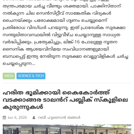
തന്ത്രപരമായ ചർച്ച വീണ്ടും ശക്തമായി. പാക്കിസ്താന്
നൽകുന്ന ചില സെൻസിറ്റീവ് സാങ്കേതിക വിദ്യകൾ
ചൈനയ്ക്കും പരോക്ഷമായി ഗുണം ചെയ്യുമെന്ന്
പ്രതിരോധ വിദഗ്ധർ പറയുന്നു. ഇത് പ്രാദേശിക സുരക്ഷാ
സന്തുലിതാവസ്ഥയിൽ വിട്ടുവീഴ്ച ചെയ്യാനുള്ള സാധ്യത
വർദ്ധിപ്പിക്കും. പ്രത്യേകിച്ചും, ലിങ്ക്-16 പോലുള്ള നൂതന
സൈനിക ആശയവിനിമയ സംവിധാനങ്ങളുമായി
ബന്ധപ്പെട്ട് ഇന്ത്യ നേരിടുന്ന സുരക്ഷാ വെല്ലുവിളികൾ ചർച്ച
ചെയ്യപ്പെടുന്ന…
INDIA
SCIENCE & TECH
ഹരിത ഭൂമിക്കായി കൈകോർത്ത്
വടക്കാങ്ങര ടാലൻറ് പബ്ലിക് സ്കൂളിലെ
കുരുന്നുകൾ
Jun 6, 2026
റബീ ഹുസൈന്‍ തങ്ങള്‍